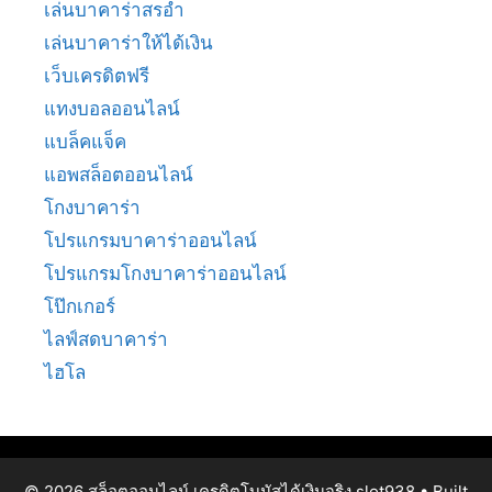
เล่นบาคาร่าสรอำ
เล่นบาคาร่าให้ได้เงิน
เว็บเครดิตฟรี
แทงบอลออนไลน์
แบล็คแจ็ค
แอพสล็อตออนไลน์
โกงบาคาร่า
โปรแกรมบาคาร่าออนไลน์
โปรแกรมโกงบาคาร่าออนไลน์
โป๊กเกอร์
ไลฟ์สดบาคาร่า
ไฮโล
© 2026 สล็อตออนไลน์ เครดิตโบนัสได้เงินจริง slot938
• Built