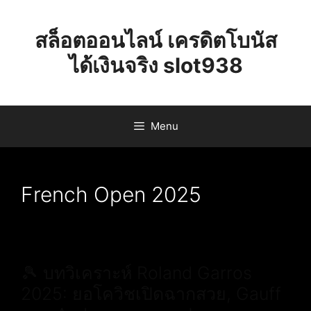
Skip
to
สล็อตออนไลน์ เครดิตโบนัส
content
ได้เงินจริง slot938
Menu
French Open 2025
🎾 บทวิเคราะห์ Roland Garros
2025: ยอโควิชเปิดฉากสวย, Gauff