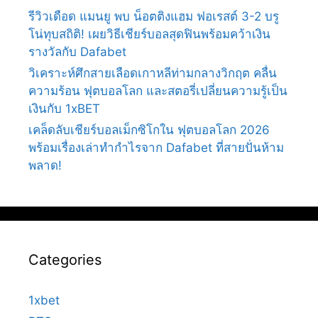
รีวิวเดือด แมนยู พบ น็อตติงแฮม ฟอเรสต์ 3-2 บรู
โน่ทุบสถิติ! เผยวิธีเชียร์บอลสุดฟินพร้อมคว้าเงิน
รางวัลกับ Dafabet
วิเคราะห์ศึกสายเลือดเกาหลีท่ามกลางวิกฤต คลื่น
ความร้อน ฟุตบอลโลก และสตอรี่เปลี่ยนความรู้เป็น
เงินกับ 1xBET
เคล็ดลับเชียร์บอลเม็กซิโกใน ฟุตบอลโลก 2026
พร้อมเรื่องเล่าทำกำไรจาก Dafabet ที่สายปั่นห้าม
พลาด!
Categories
1xbet