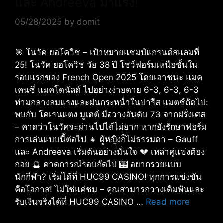
และ Andreeva มาแรง!
05/28/2025
by
domit
🎯 โนวัค ยอโควิช – เป้าหมายแชมป์แกรนด์สแลมที่
25! โนวัค ยอโควิช วัย 38 ปี โชว์ฟอร์มเหนือชั้นใน
รอบแรกของ French Open 2025 โดยเอาชนะ แมค
เคนซี่ แมคโดนัลด์ ไปอย่างง่ายดาย 6-3, 6-3, 6-3
ท่ามกลางลมแรงและฝนกระหน่ำในปารีส แมตช์ถัดไป:
พบกับ โคเรนแตง มูเตต์ มือวางอันดับ 73 จากฝรั่งเศส
– คาดว่าโนวัคจะผ่านไปได้ไม่ยาก หากยังรักษาฟอร์ม
การเล่นแบบนี้ต่อไป 👧 ผู้หญิงก็ไม่ธรรมดา – Gauff
และ Andreeva เริ่มต้นอย่างมั่นใจ 💔 เหล่าคู่แข่งต้อง
ถอย 🔮 คาดการณ์รอบถัดไป 🎰 อยากรวยแบบ
นักกีฬา? เริ่มได้ที่ HUC99 CASINO! ทุกการแข่งขัน
คือโอกาส! ไม่ใช่แค่ชม – คุณสามารถวางเดิมพันและ
รับเงินจริงได้ที่ HUC99 CASINO …
Read more