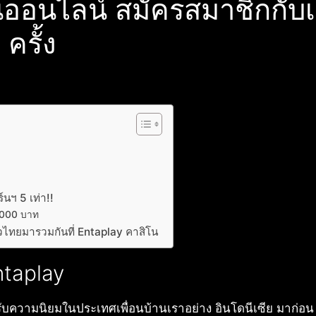
ออนไลน์ สมัครสมาชิกกับเ
ครั้ง
์นฯ 5 เท่า!!
2,000 บาท
ชาวไทยมารวมกันที่ Entaplay คาสิโน
ntaplay
้รับความนิยมในประเทศเพื่อนบ้านเราอย่าง อินโดนีเซีย มาก่อ