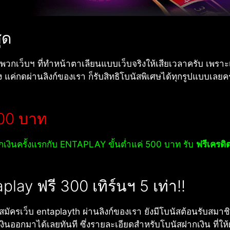
ุด
พวกเว็บฯ ที่ทำหน้าตาเลียนแบบเว็บจริงให้เสียเวลาครับ เพรา
แค่กดผ่านลิงก์ของเรา ก็รับสิทธิโบนัสพิเศษได้ทุกรูปแบบเลยคร
100 บาท
ากเงินครั้งแรกกับ ENTAPLAY ขั้นต่ำแค่ 500 บาท รับ
ฟรีเครดิ
lay ฟรี 300 เทิร์นฯ 5 เท่า!!
สมัครเว็บ entaplayth ผ่านลิงก์ของเรา ยังมีโบนัสต้อนรับสมาชิ
งินออกมาได้เลยทันที ซึ่งรายละเอียดสำหรับโบนัสฝากเงิน ที่ให้ผู้