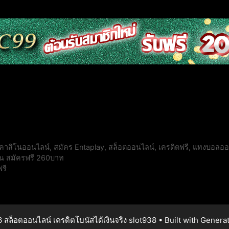
ิวคาสิโนออนไลน์
,
สมัคร Entaplay
,
สล็อตออนไลน์
,
เครดิตฟรี
,
แทงบอลออน
น สมัครฟรี 260บาท
รี
สล็อตออนไลน์ เครดิตโบนัสได้เงินจริง slot938
• Built with
Genera