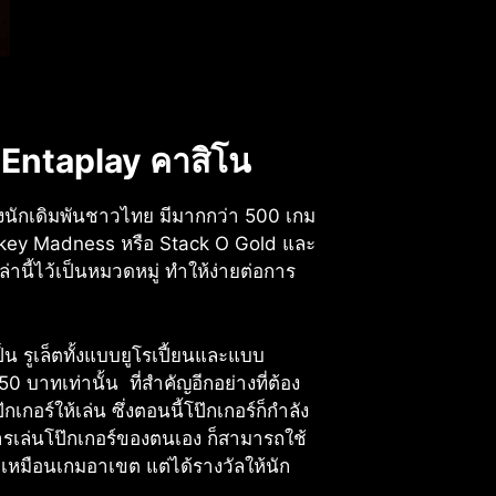
่ Entaplay คาสิโน
งนักเดิมพันชาวไทย มีมากกว่า 500 เกม
onkey Madness หรือ Stack O Gold และ
านี้ไว้เป็นหมวดหมู่ ทำให้ง่ายต่อการ
็น รูเล็ตทั้งแบบยูโรเปี้ยนและแบบ
50 บาทเท่านั้น ที่สำคัญอีกอย่างที่ต้อง
๊กเกอร์ให้เล่น ซึ่งตอนนี้โป๊กเกอร์ก็กำลัง
การเล่นโป๊กเกอร์ของตนเอง ก็สามารถใช้
และเหมือนเกมอาเขต แต่ได้รางวัลให้นัก