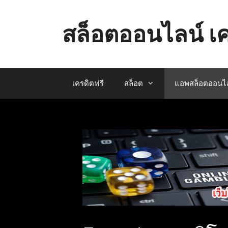
Skip
to
สล็อตออนไลน์ เค
content
เครดิตฟรี
สล็อต
แอพสล็อตออนไล