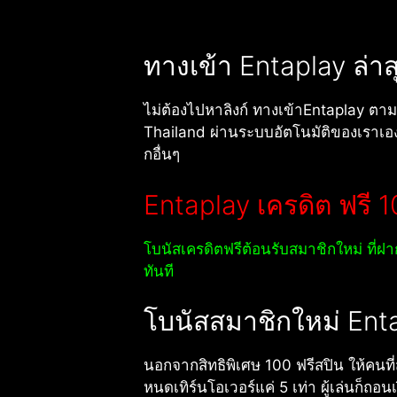
ทางเข้า Entaplay ล่าส
ไม่ต้องไปหาลิงก์ ทางเข้าEntaplay ตาม
Thailand ผ่านระบบอัตโนมัติของเราเอง 
กอื่นๆ
Entaplay เครดิต ฟรี 
โบนัสเครดิตฟรีต้อนรับสมาชิกใหม่ ที่ฝ
ทันที
โบนัสสมาชิกใหม่ Entap
นอกจากสิทธิพิเศษ 100 ฟรีสปิน ให้คนที่
หนดเทิร์นโอเวอร์แค่ 5 เท่า ผู้เล่นก็ถอนเ