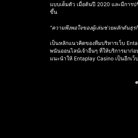
แบบเต็มตัว เมื่อต้นปี 2020 และมีการป
ขึ้น
“ความพึงพอใจของผู้เล่นช่วยผลักดันธุรก
เป็นหลักแนวคิดของทีมบริหารเว็บ Entapl
พนันออนไลน์เจ้าอื่นๆ ที่ให้บริการมาก่
แนะนำให้ Entaplay Casino เป็นอีกเว็บ