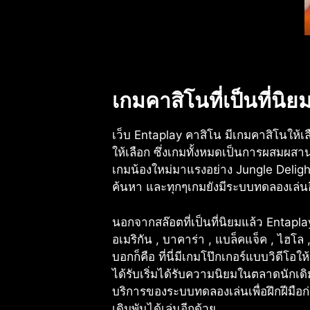
เกมคาสิโนที่เป็นที่น
เว็บ Entaplay คาสิโน มีเกมคาสิโนให
ให้เลือก ซึ่งเกมทั้งหมดเป็นการผสมผ
เกมน้องใหม่มาแรงอย่าง Jungle Delight
ค้นหา และทุกๆเกมยังมีระบบทดลองเล่นอ
นอกจากสล๊อตที่เป็นที่นิยมแล้ว Entapla
อเมริกัน , บาคาร่า , แบล็คแจ็ค , ไฮโล ,
บอกก็คือ ที่นี่มีเกมโป๊กเกอร์แบบวิดีโอให้
ได้รับเริ่มได้รับความนิยมในตลาดนักเด
บริการของระบบทดลองเล่นเพื่อฝึกฝีมือก่อ
เดิมพันได้เล่นอีกด้วย