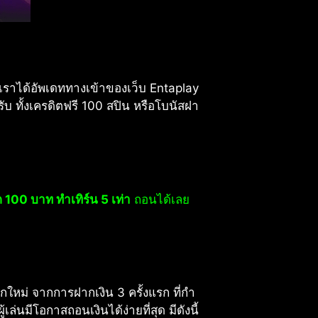
ะเราได้อัพเดททางเข้าของเว็บ Entaplay
ับ ทั้งเครดิตฟรี 100 สปิน หรือโบนัสฝา
ต 100 บาท ทำเทิร์น 5 เท่า
ถอนได้เลย
กใหม่ จากการฝากเงิน 3 ครั้งแรก ที่กำ
เล่นมีโอกาสถอนเงินได้ง่ายที่สุด มีดังนี้