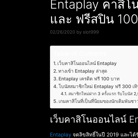
Entaplay คาสิโน
และ ฟรีสปิน 100 
02/26/2020
by
slot999
Table of Contents
เว็บคาสิโนออนไลน์ Entaplay
ทางเข้า Entaplay ล่าสุด
Entaplay เครดิต ฟรี 100 บาท
โบนัสสมาชิกใหม่ Entaplay ฟรี 300 เทิร
สมาชิกใหม่ฝาก 3 ครั้งแรก รับโบนัส 
เกมคาสิโนที่เป็นที่นิยมของนักเดิมพัน
เว็บคาสิโนออนไลน์ E
Entaplay
จดลิขสิทธิ์ในปี 2019 และได