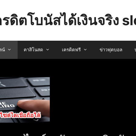
รดิตโบนัสได้เงินจริง 
น์
คาสิโนสด
เครดิตฟรี
ข่าวฟุตบอล