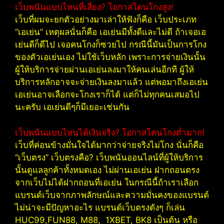
เว็บพนันแบบไหนที่เสี่ยง? โอกาสโดนโกงสูง!
เว็บที่ผมจะยกตัวอย่างมาเล่าให้ฟังก็คือ เว็บประเภท
“เอเย่น” เหตุผลนั่นก็คือ เอเย่นมีทั้งดีและไม่ดี ถ้าเจอเอ
เย่นดีก็ดีไป เจอคนโกงก็ซวยไป กรณีนี้มันเป็นการโกง
ของตัวเอเย่นเอง ไม่ใช้เว็บหลัก เพราะการจ่ายเงินนั้น
ผู้ให้บริการจ่ายผ่านเอเย่นลงมาให้คนเล่นอีกที ผู้ให้
บริการหลักอาจจะจ่ายเงินลงมาแล้ว แต่พอมาถึงเอเย่น
เอเย่นอาจเลือกจะโกงเราก็ได้ แต่ก็ไม่ทุกคนเสมอไป
นะครับ เอเย่นดีๆก็มีเยอะเช่นกัน
เว็บพนันแบบไหนได้เงินจริง? โอกาสโดนโกงต่ำมาก!
เว็บที่ค่อนข้างมั่นใจได้มากว่าจ่ายจริงไม่โกง นั่นก็คือ
“เว็บตรง” เว็บตรงคือ? เว็บพนันออนไลน์ที่ผู้ให้บริการ
นั้นดูแลลูกค้าทั้งหมดเอง ไม่ผ่านเอเย่น ฝากถอนตรง
จากเว็บไม่ได้ฝากถอนที่เอเย่น ในกรณีนี้ถ้าเราเลือก
แบรนด์เว็บจากภาพลักษณ์และความมั่นคงของแบรนด์
ไม่น่าจะมีปัญหาอะไร แบรนด์เว็บตรงดังๆ ก็เล่น
HUC99,FUN88, M88, 1XBET, BK8 เป็นต้น หรือ