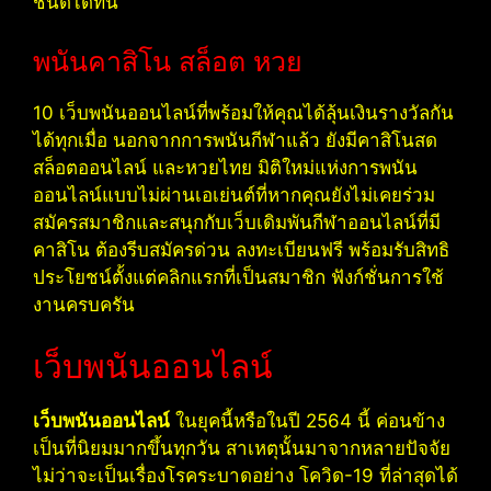
ชนิดได้ที่นี่
พนันคาสิโน สล็อต หวย
10 เว็บพนันออนไลน์ที่พร้อมให้คุณได้ลุ้นเงินรางวัลกัน
ได้ทุกเมื่อ นอกจากการพนันกีฬาแล้ว ยังมีคาสิโนสด
สล็อตออนไลน์ และหวยไทย มิติใหม่แห่งการพนัน
ออนไลน์แบบไม่ผ่านเอเย่นต์ที่หากคุณยังไม่เคยร่วม
สมัครสมาชิกและสนุกกับเว็บเดิมพันกีฬาออนไลน์ที่มี
คาสิโน ต้องรีบสมัครด่วน ลงทะเบียนฟรี พร้อมรับสิทธิ
ประโยชน์ตั้งแต่คลิกแรกที่เป็นสมาชิก ฟังก์ชั่นการใช้
งานครบครัน
เว็บพนันออนไลน์
เว็บพนันออนไลน์
ในยุคนี้หรือในปี 2564 นี้ ค่อนข้าง
เป็นที่นิยมมากขึ้นทุกวัน สาเหตุนั้นมาจากหลายปัจจัย
ไม่ว่าจะเป็นเรื่องโรคระบาดอย่าง โควิด-19 ที่ล่าสุดได้