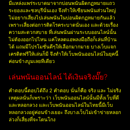
มีแหล่งแพร่ระบาดมาจากบ่อนพนันผิดกฏหมายแถว
ระยองและชลบุรีนั่นเอง จึงทำให้เซียนพนันส่วนใหญ่
ไม่อยากเสี่ยงไปเล่นพนันในบ่อนผิดกฏหมายกันแล้ว
เพราะเสี่ยงต่อการติดโรคระบาดนั่นเอง และด้วยเรื่อง
ความสะดวกสบาย ที่เล่นพนันผ่านระบบออนไลน์นั้น
ไม่ต้องออกไปไหน แค่โหลดแอพลงมือถือก็เล่นที่บ้าน
ได้ แถมมีโปรโมชั่นดีๆให้เลือกมากมาย บางเว็บแจก
เครดิตฟรีให้เล่นก็มี จึงทำให้เว็บพนันออนไลน์ในยุคนี้
ค่อนข้างบูมเลยทีเดียว
เล่นพนันออนไลน์ ได้เงินจริงมั๊ย?
คำตอบนี้ตอบได้ถึง 2 คำตอบ นั่นก็คือ จริง และ ไม่จริง
เหตุผลนั่นก็เพราะว่า เว็บพนันออนไลน์นั้นมีทั้งเว็บที่ดี
และหลอกลวง และเว็บพนันออนไลน์ในไทยนี้มีเว็บ
หลอกลวงอยู่ค่อนข้างเยอะ ถึงบางเว็บไม่เข้าข่ายหลอก
ล่วงก็เสี่ยงที่จะโดนโกง