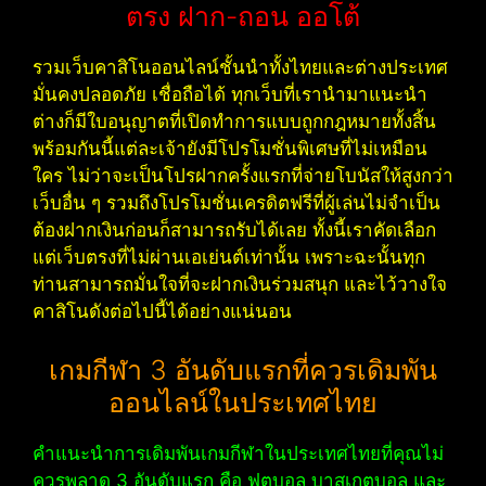
ตรง ฝาก-ถอน ออโต้
รวมเว็บคาสิโนออนไลน์ชั้นนำทั้งไทยและต่างประเทศ
มั่นคงปลอดภัย เชื่อถือได้ ทุกเว็บที่เรานำมาแนะนำ
ต่างก็มีใบอนุญาตที่เปิดทำการแบบถูกกฎหมายทั้งสิ้น
พร้อมกันนี้แต่ละเจ้ายังมีโปรโมชั่นพิเศษที่ไม่เหมือน
ใคร ไม่ว่าจะเป็นโปรฝากครั้งแรกที่จ่ายโบนัสให้สูงกว่า
เว็บอื่น ๆ รวมถึงโปรโมชั่นเครดิตฟรีที่ผู้เล่นไม่จำเป็น
ต้องฝากเงินก่อนก็สามารถรับได้เลย ทั้งนี้เราคัดเลือก
แต่เว็บตรงที่ไม่ผ่านเอเย่นต์เท่านั้น เพราะฉะนั้นทุก
ท่านสามารถมั่นใจที่จะฝากเงินร่วมสนุก และไว้วางใจ
คาสิโนดังต่อไปนี้ได้อย่างแน่นอน
เกมกีฬา 3 อันดับแรกที่ควรเดิมพัน
ออนไลน์ในประเทศไทย
คำแนะนำการเดิมพันเกมกีฬาในประเทศไทยที่คุณไม่
ควรพลาด 3 อันดับแรก คือ ฟุตบอล บาสเกตบอล และ