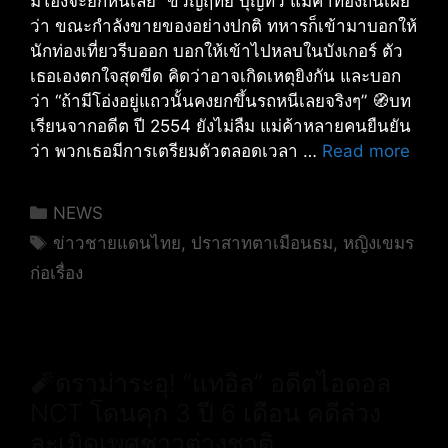
มีโอ่งจะยกหนีเลย” ขวัญฤทัย บุญทวี แม่ค้าท้องถิ่นเผย
ว่า ขณะกำลังขายของอย่างปกติ ทหารก็เข้ามาบอกให้
นักท่องเที่ยวรีบออก บอกให้เข้าไปหลบในบังเกอร์ ตัว
เธอเองตกใจสุดขีด คิดว่าอาจเกิดเหตุยิงกัน และบอก
ว่า “ถ้ามีโอ่งอยู่แถวนั้นคงยกขึ้นรถหนีเลยจริงๆ” 🧭บท
เรียนจากอดีต ปี 2554 ยังไม่ลืม แม่ค้าหลายคนยืนยัน
ว่า พวกเธอมีการเตรียมตัวตลอดเวลา …
Read more
Categories
NEWS
Tags
ข่าวชายแดนไทย
,
ปราสาทตาเมือนธม
,
หญิงเขมร
ก่อเรื่อง
🧨ดราม่าระอุ! “แทอิล” อดีตไอดอล
NCT โดนคุก 3 ปี 6 เดือน คดีล่วง
ละเมิดเพศชาวต่างชาติ