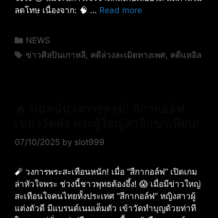
ลดโทษ เนื่องจาก: 🧠 …
Read more
Categories
NEWS
Tags
ข่าวศิลปินเกาหลี
,
คดีล่วงละเมิดทางเพศ
,
คดีแทอิล
🔥 แฉสนั่นวงการสงฆ์! สีกากอล์ฟ
เขย่าวัดดัง พระผู้ใหญ่ลาสิกขาเพียบ!
07/10/2025
by
slot999
🧨 วงการพระสะเทือนหนัก! เมื่อ “สีกากอล์ฟ” เปิดเกม
ล่าหัวใจพระ ช่วงนี้ชาวพุทธต้องอึ้ง! 😱 เมื่อมีข่าวใหญ่
สะเทือนใจคนไทยทั้งประเทศ “สีกากอล์ฟ” หญิงสาวผู้
แต่งตัวดี มีแบรนด์เนมเต็มตัว เข้าวัดทำบุญด้วยท่าที