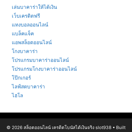
เล่นบาคาร่าให้ได้เงิน
เว็บเครดิตฟรี
แทงบอลออนไลน์
แบล็คแจ็ค
แอพสล็อตออนไลน์
โกงบาคาร่า
โปรแกรมบาคาร่าออนไลน์
โปรแกรมโกงบาคาร่าออนไลน์
โป๊กเกอร์
ไลฟ์สดบาคาร่า
ไฮโล
© 2026 สล็อตออนไลน์ เครดิตโบนัสได้เงินจริง slot938
• Built