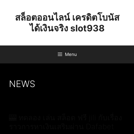
Skip
to
สล็อตออนไลน์ เครดิตโบนัส
content
ได้เงินจริง slot938
Menu
NEWS
🎰 ทดลอง เล่น สล็อต ฟรี jili กับเรื่อง
ราวการหาเงินเสริมผ่าน Dafabet