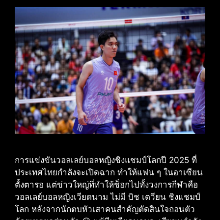
การแข่งขันวอลเลย์บอลหญิงชิงแชมป์โลกปี 2025 ที่
ประเทศไทยกำลังจะเปิดฉาก ทำให้แฟน ๆ ในอาเซียน
ตั้งตารอ แต่ข่าวใหญ่ที่ทำให้ช็อกไปทั้งวงการกีฬาคือ
วอลเลย์บอลหญิงเวียดนาม ไม่มี บิช เตวียน ชิงแชมป์
โลก หลังจากนักตบหัวเสาคนสำคัญตัดสินใจถอนตัว