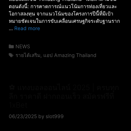
ตอนดังนี้: การคาดการณ์แนวโน้มการท่องเที่ยวและ
โอกาสลงทุน จากแนวโน้มของโครงการปีนี้ที่มีเป้า
หมายชัดเจนในการขับเคลื่อนเศรษฐกิจระดับฐานราก
…
Read more
Categories
NEWS
Tags
รายได้เสริม
,
แอป Amazing Thailand
⚽ แทงบอลออนไลน์ 2025 | ครบทุก
ลีก ราคาดี ฝากถอนเร็ว สมัครฟรีที่
1xBet
06/23/2025
by
slot999