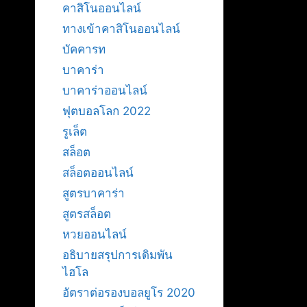
คาสิโนออนไลน์
ทางเข้าคาสิโนออนไลน์
บัคคารท
บาคาร่า
บาคาร่าออนไลน์
ฟุตบอลโลก 2022
รูเล็ต
สล็อต
สล็อตออนไลน์
สูตรบาคาร่า
สูตรสล็อต
หวยออนไลน์
อธิบายสรุปการเดิมพัน
ไฮโล
อัตราต่อรองบอลยูโร 2020