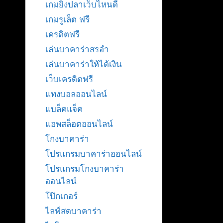
เกมยิงปลาเว็บไหนดี
เกมรูเล็ต ฟรี
เครดิตฟรี
เล่นบาคาร่าสรอำ
เล่นบาคาร่าให้ได้เงิน
เว็บเครดิตฟรี
แทงบอลออนไลน์
แบล็คแจ็ค
แอพสล็อตออนไลน์
โกงบาคาร่า
โปรแกรมบาคาร่าออนไลน์
โปรแกรมโกงบาคาร่า
ออนไลน์
โป๊กเกอร์
ไลฟ์สดบาคาร่า