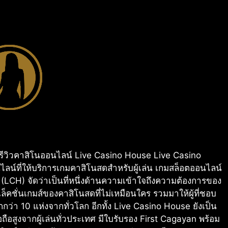
 รีวิวคาสิโนออนไลน์ Live Casino House Live Casino
ลน์ที่ให้บริการเกมคาสิโนสดสำหรับผู้เล่น เกมสล็อตออนไลน์
(LCH) จัดว่าเป็นที่หนึ่งด้านความเข้าใจถึงความต้องการของ
ล็คชั่นเกมส์ของคาสิโนสดที่ไม่เหมือนใคร รวมมาให้ผู้ที่ชอบ
ว่า 10 แห่งจากทั่วโลก อีกทั้ง Live Casino House ยังเป็น
อถือสูงจากผู้เล่นทั่วประเทศ มีใบรับรอง First Cagayan พร้อม