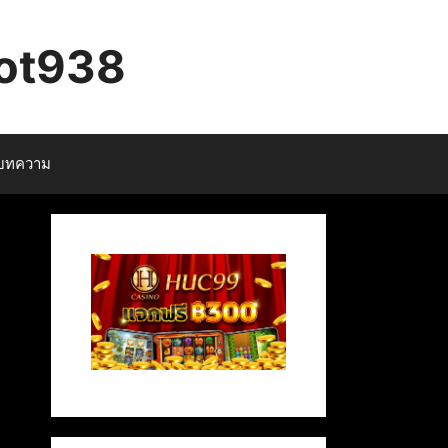
slot938
บทความ