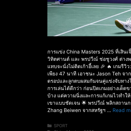
การแข่ง China Masters 2025 ที่เสินเจ
วิทิตศานต์ และ พรปวีณ์ ช่อชูวงศ์ ต่างพ
แทบจะนั่งไม่ติดเก้าอี้เลย 🎉 🔥 เกมรีวิ
เพียง 47 นาที เอาชนะ Jason Teh จากสิ
ดรอปและลูกตบผสมกันจนคู่แข่งจับทางไม่
การเล่นได้ดีกว่า ก่อนปิดเกมอย่างเด็ด
บ้าง แต่ความนิ่งและการแก้เกมไวทำให้รู้
เขาแบบชัดเจน 🌟 พรปวีณ์ พลิกสถานการณ
Zhang Beiwen จากสหรัฐฯ …
Read m
Categories
SPORT