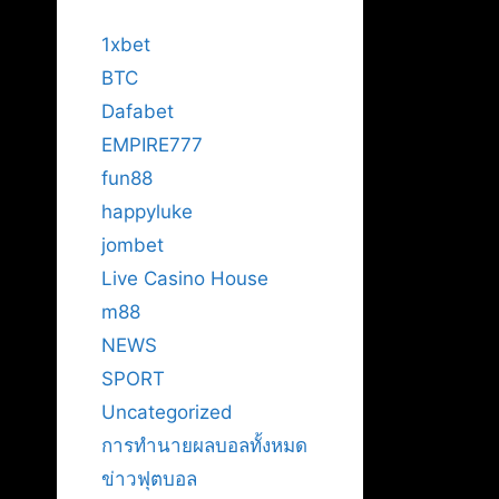
1xbet
BTC
Dafabet
EMPIRE777
fun88
happyluke
jombet
Live Casino House
m88
NEWS
SPORT
Uncategorized
การทำนายผลบอลทั้งหมด
ข่าวฟุตบอล