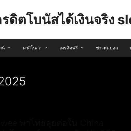
รดิตโบนัสได้เงินจริง 
น์
คาสิโนสด
เครดิตฟรี
ข่าวฟุตบอล
 2025
awee พาไทยลุยต่อใน China