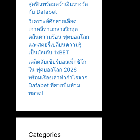
สุดฟินพร้อมคว้าเงินรางวัล
กับ Dafabet
วิเคราะห์ศึกสายเลือด
เกาหลีท่ามกลางวิกฤต
คลื่นความร้อน ฟุตบอลโลก
และสตอรี่เปลี่ยนความรู้
เป็นเงินกับ 1xBET
เคล็ดลับเชียร์บอลเม็กซิโก
ใน ฟุตบอลโลก 2026
พร้อมเรื่องเล่าทำกำไรจาก
Dafabet ที่สายปั่นห้าม
พลาด!
Categories