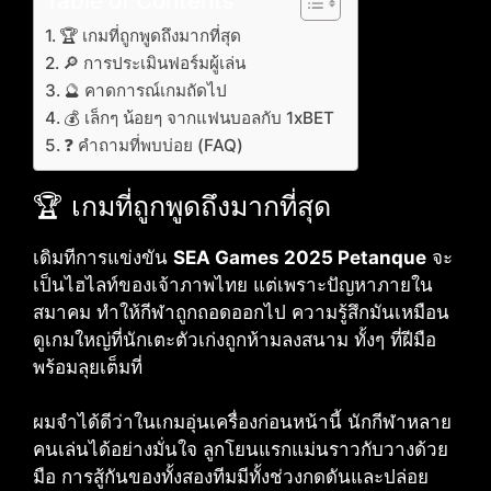
Table of Contents
🏆 เกมที่ถูกพูดถึงมากที่สุด
🔎 การประเมินฟอร์มผู้เล่น
🔮 คาดการณ์เกมถัดไป
💰 เล็กๆ น้อยๆ จากแฟนบอลกับ 1xBET
❓ คำถามที่พบบ่อย (FAQ)
🏆 เกมที่ถูกพูดถึงมากที่สุด
เดิมทีการแข่งขัน
SEA Games 2025 Petanque
จะ
เป็นไฮไลท์ของเจ้าภาพไทย แต่เพราะปัญหาภายใน
สมาคม ทำให้กีฬาถูกถอดออกไป ความรู้สึกมันเหมือน
ดูเกมใหญ่ที่นักเตะตัวเก่งถูกห้ามลงสนาม ทั้งๆ ที่ฝีมือ
พร้อมลุยเต็มที่
ผมจำได้ดีว่าในเกมอุ่นเครื่องก่อนหน้านี้ นักกีฬาหลาย
คนเล่นได้อย่างมั่นใจ ลูกโยนแรกแม่นราวกับวางด้วย
มือ การสู้กันของทั้งสองทีมมีทั้งช่วงกดดันและปล่อย