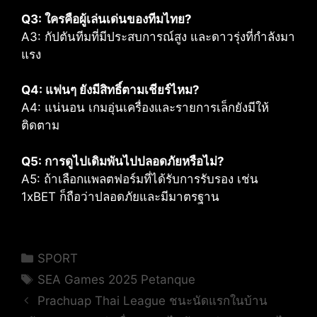
Q3: ใครคือผู้เล่นเด่นของทีมไทย?
A3: กัปตันทีมที่มีประสบการณ์สูง และดาวรุ่งที่กำลังมา
แรง
Q4: แฟนๆ ยังมีสิทธิ์ตามเชียร์ไหม?
A4: แน่นอน เกมอุ่นเครื่องและรายการเล็กยังมีให้
ติดตาม
Q5: การดูไปเดิมพันไปปลอดภัยหรือไม่?
A5: ถ้าเลือกแพลตฟอร์มที่ได้รับการรับรอง เช่น
1xBET ก็ถือว่าปลอดภัยและมีมาตรฐาน
Categories
SPORT
Tags
SEA Games 2025 Petanque
Prachuap Thai League ชนะนัดแรกในบ้าน