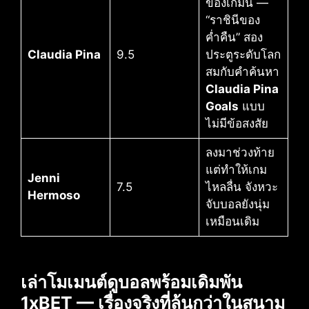
ของเกมนี้ —
“ราชินีของ
ค่ำคืน” สอง
Claudia Pina
9.5
ประตูระดับโลก
สมกับคำค้นหา
Claudia Pina
Goals
แบบ
ไม่มีข้อสงสัย
ลงมาช่วงท้าย
แต่ทำให้เกม
Jenni
7.5
ไหลลื่น จังหวะ
Hermoso
จับบอลยังนุ่ม
เหมือนเดิม
เล่าโมเมนต์ดูบอลพร้อมเดิมพัน
1xBET — เรื่องจริงที่ลุ้นกว่าในสนาม