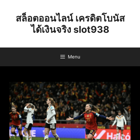
Skip
to
สล็อตออนไลน์ เครดิตโบนัส
content
ได้เงินจริง slot938
Menu