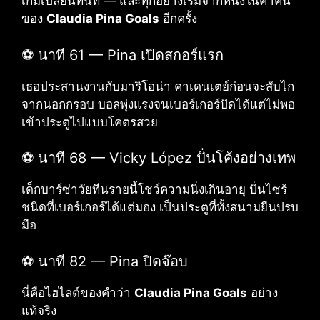
เกมเปลี่ยนทันที — และทุกอย่างเริ่มจากหนึ่งในค่ำคืน
ของ
Claudia Pina Goals
อีกครั้ง
⚽ นาที 61 — Pina เปิดสกอร์แรก
เธอประสานงานกับมาริโอน่า คาเดนเตย์ก่อนจะสับไก
จากนอกกรอบ บอลพุ่งแรงจนเบอร์เกอร์ปัดได้แต่ไม่พอ
เข้าประตูไปแบบโคตรสวย
⚽ นาที 68 — Vicky López ปั่นโค้งอย่างเทพ
เด็กบาร์ซ่าวัยทีนรายนี้โชว์ความนิ่งเกินอายุ ปั่นไซร้
ชนิดที่เบอร์เกอร์ได้แต่มอง เป็นประตูที่ทั้งสนามยืนปรบ
มือ
⚽ นาที 82 — Pina ปิดจ๊อบ
นี่คือไฮไลต์ของคำว่า
Claudia Pina Goals
อย่าง
แท้จริง