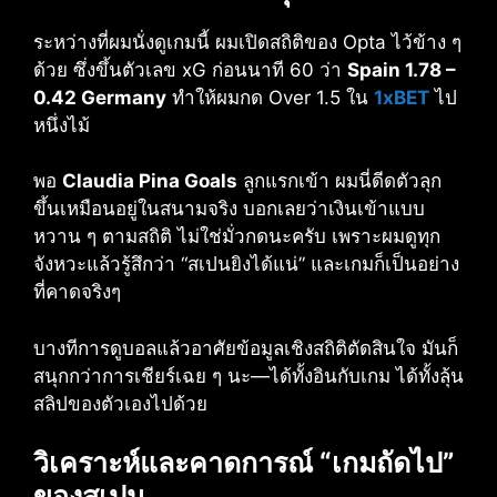
ระหว่างที่ผมนั่งดูเกมนี้ ผมเปิดสถิติของ Opta ไว้ข้าง ๆ
ด้วย ซึ่งขึ้นตัวเลข xG ก่อนนาที 60 ว่า
Spain 1.78 –
0.42 Germany
ทำให้ผมกด Over 1.5 ใน
1xBET
ไป
หนึ่งไม้
พอ
Claudia Pina Goals
ลูกแรกเข้า ผมนี่ดีดตัวลุก
ขึ้นเหมือนอยู่ในสนามจริง บอกเลยว่าเงินเข้าแบบ
หวาน ๆ ตามสถิติ ไม่ใช่มั่วกดนะครับ เพราะผมดูทุก
จังหวะแล้วรู้สึกว่า “สเปนยิงได้แน่” และเกมก็เป็นอย่าง
ที่คาดจริงๆ
บางทีการดูบอลแล้วอาศัยข้อมูลเชิงสถิติตัดสินใจ มันก็
สนุกกว่าการเชียร์เฉย ๆ นะ—ได้ทั้งอินกับเกม ได้ทั้งลุ้น
สลิปของตัวเองไปด้วย
วิเคราะห์และคาดการณ์ “เกมถัดไป”
ของสเปน