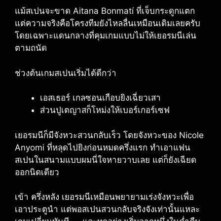
แม้สเปนจะขาด Aitana Bonmatí ที่เจ็บกระดูกแตก
แต่ความจริงคือโครงทีมยังไหลลื่นเหมือนเดิมเลยครับ
โดยเฉพาะแดนกลางที่คุมเกมแบบไม่ให้เยอรมนีเล่น
ตามถนัด
ช่วงต้นเกมสเปนเริ่มได้ดีกว่า
เอสเธอร์ เกลซอนเกือบยิงเฉี่ยวเสา
ส่วนปูเตญาสก็โหม่งให้เบอร์เกอร์เซฟ
เยอรมนีก็มีจังหวะสวนกลับเร็ว โดยจังหวะของ Nicole
Anyomi ที่หลุดไปยิงก่อนหมดครึ่งแรก ทำเอาแฟน
สเปนในสนามแบบผมนี่ใจหายวาบเลย แต่ก็ยังเฉียด
ออกนิดเดียว
เข้า ครึ่งหลัง เยอรมนีเหมือนพยายามเร่งจังหวะเพื่อ
เอาประตูนำ แต่พอสเปนสวนกลับจริงจังเท่านั้นแหละ