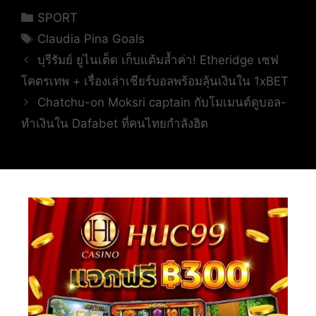
Categories
SPORT
Tags
Claudia Pina Goals
บุรีรัมย์ ยูไนเต็ด เก็บแต้มล้ำค่า! Etheridge เซฟ
โคตรเทพ + เรื่องเล่าเชียร์บอลพร้อมลุ้นเงินใน 1xBET
Chatchu-on Moksri captain กับโมเมนต์ดูบอล-
ทำเงินใน Dafabet ที่คนไทยกำลังฮิต