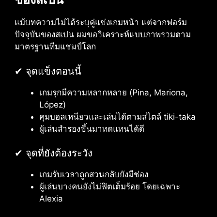
แม้บทความไม่ได้ระบุคู่แข่งเกมหน้า แต่จากฟอร์ม
ปัจจุบันของสเปน ผมขอวิเคราะห์แบบภาพรวมตาม
มาตรฐานทีมแชมป์โลก
✔ จุดแข็งตอนนี้
เกมรุกมีความหลากหลาย (Pina, Mariona,
López)
คุมบอลเหนียวและเล่นได้ตามสไตล์ tiki-taka
ผู้เล่นสำรองขึ้นมาทดแทนได้ดี
✔ จุดที่ยังต้องระวัง
เกมรับเวลาถูกสวนกลับยังมีช่อง
ผู้เล่นบางคนยังไม่ฟิตเต็มร้อย โดยเฉพาะ
Alexia