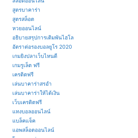
สล็อตออนไลน์
สูตรบาคาร่า
สูตรสล็อต
หวยออนไลน์
อธิบายสรุปการเดิมพันไฮโล
อัตราต่อรองบอลยูโร 2020
เกมยิงปลาเว็บไหนดี
เกมรูเล็ต ฟรี
เครดิตฟรี
เล่นบาคาร่าสรอำ
เล่นบาคาร่าให้ได้เงิน
เว็บเครดิตฟรี
แทงบอลออนไลน์
แบล็คแจ็ค
แอพสล็อตออนไลน์