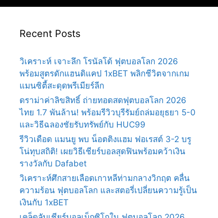
Recent Posts
วิเคราะห์ เจาะลึก โรนัลโด้ ฟุตบอลโลก 2026
พร้อมสูตรดักแฮนดิแคป 1xBET พลิกชีวิตจากเกม
แมนซิตี้สะดุดพรีเมียร์ลีก
ดราม่าค่าลิขสิทธิ์ ถ่ายทอดสดฟุตบอลโลก 2026
ไทย 1.7 พันล้าน! พร้อมรีวิวบุรีรัมย์ถล่มอยุธยา 5-0
และวิธีฉลองชัยรับทรัพย์กับ HUC99
รีวิวเดือด แมนยู พบ น็อตติงแฮม ฟอเรสต์ 3-2 บรู
โน่ทุบสถิติ! เผยวิธีเชียร์บอลสุดฟินพร้อมคว้าเงิน
รางวัลกับ Dafabet
วิเคราะห์ศึกสายเลือดเกาหลีท่ามกลางวิกฤต คลื่น
ความร้อน ฟุตบอลโลก และสตอรี่เปลี่ยนความรู้เป็น
เงินกับ 1xBET
เคล็ดลับเชียร์บอลเม็กซิโกใน ฟุตบอลโลก 2026