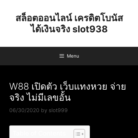
Skip
to
สล็อตออนไลน์ เครดิตโบนัส
content
ได้เงินจริง slot938
Menu
W88 เปิดตัว เว็บแทงหวย จ่าย
จริง ไม่มีเลขอั้น
06/30/2020
by
slot999
Table of Contents