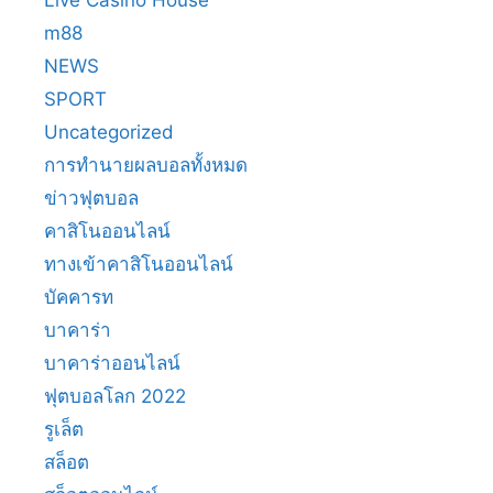
m88
NEWS
SPORT
Uncategorized
การทำนายผลบอลทั้งหมด
ข่าวฟุตบอล
คาสิโนออนไลน์
ทางเข้าคาสิโนออนไลน์
บัคคารท
บาคาร่า
บาคาร่าออนไลน์
ฟุตบอลโลก 2022
รูเล็ต
สล็อต