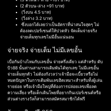
(2 ตัวบน-ล่าง =91 บาท)
(วิ่งบน 4.5 บาท)
(วิ่งล่าง 3.2 บาท)
ซึ่งบอกได้เลยว่าเป็นอัตราที่น่าสนใจสุดๆ ไม่
ต้องลดเปอร์เซนต์ให้ปวดหัว จัดเต็มจ่ายจริง
จ่ายเต็มทุกเลขไม่มีอั้นแน่นอน
จ่ายจริง จ่ายเต็ม ไม่มีเลขอั้น
เบื่อกันบ้างไหมกับเลขอั้น จ่ายครึ่งเดียว แต่สำหรับ ดับ
บิว88 นั้นท่านสามารถเดิมพันได้ทุกเลข ไม่มีเลขอั้น
จ่ายเต็มทุกตัว ไม่ต้องกังวลว่าเจ้ามือจะเบี้ยวหรือไม่
หมดปัญหาในการเดิมพันเลขฮิตเหมาะสำหรับทั้งผู้เล่น
รายย่อย หรือเจ้ามือใหญ่ที่ต้องการปล่อยเลขเพื่อลด
ความเสี่ยง หรือเด็กเดินโพยที่อยากกินเปอร์เซนต์หรือ
ส่วนต่างรางวัลก็สามารถสมัครสมาชิกได้ฟรี