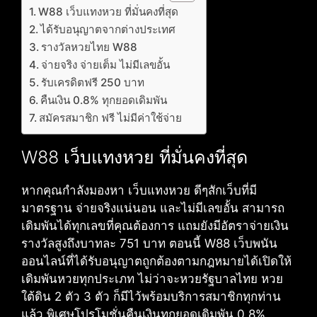
W88 เว็บแทงหวย ที่มั่นคงที่สุด
ได้รับอนุญาตจากต่างประเทศ
รางวัลหวยไทย W88
จ่ายจริง จ่ายเต็ม ไม่มีเลขอั้น
รับเครดิตฟรี 250 บาท
คืนเงิน 0.8% ทุกยอดเดิมพัน
สมัครสมาชิก ฟรี ไม่มีค่าใช้จ่าย
W88 เว็บแทงหวย ที่มั่นคงที่สุด
หากคุณกำลังมองหา เว็บแทงหวย ดีๆสักเว็บที่มี
มาตรฐาน จ่ายจริงแน่นอน และไม่มีเลขอั้น สามารถ
เดิมพันได้ทุกเลขที่คุณต้องการ แถมยังมีอัตราจ่ายเงิน
รางวัลสูงถึงบาทละ 751 บาท ตอนนี้ W88 เว็บพนัน
ออนไลน์ที่ได้รับอนุญาตถูกต้องตามกฎหมายได้เปิดให้
เดิมพันหวยทุกประเภท ไม่ว่าจะหวยรัฐบาลไทย หวย
ใต้ดิน 2 ตัว 3 ตัว ก็มีไว้พร้อมบริการสมาชิกทุกท่าน
แล้ว พิเศษโปรโมชั่นคืนเงินทุกยอดเดิมพัน 0.8%