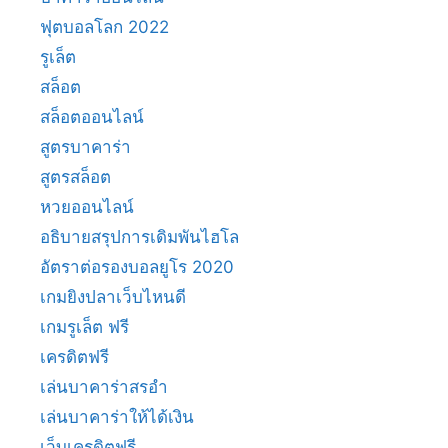
ฟุตบอลโลก 2022
รูเล็ต
สล็อต
สล็อตออนไลน์
สูตรบาคาร่า
สูตรสล็อต
หวยออนไลน์
อธิบายสรุปการเดิมพันไฮโล
อัตราต่อรองบอลยูโร 2020
เกมยิงปลาเว็บไหนดี
เกมรูเล็ต ฟรี
เครดิตฟรี
เล่นบาคาร่าสรอำ
เล่นบาคาร่าให้ได้เงิน
เว็บเครดิตฟรี