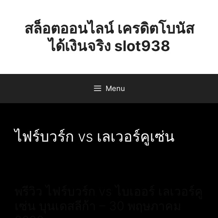
Skip
to
สล็อตออนไลน์ เครดิตโบนัส
content
ได้เงินจริง slot938
Menu
ไฟร์บวร์ก vs เลเวอร์คูเซ่น
พรีวิว ไฟร์บวร์ก vs ไบเออร์ เลเวอร์คู
เซ่น บุนเดสลีก้า – 30 พฤษภาคม