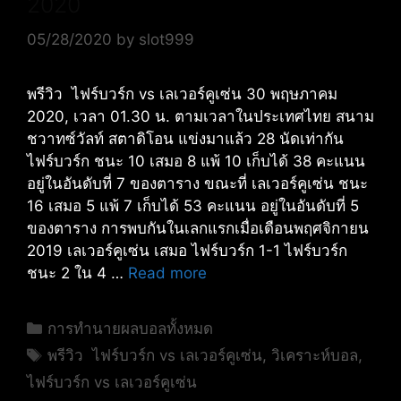
2020
05/28/2020
by
slot999
พรีวิว ไฟร์บวร์ก vs เลเวอร์คูเซ่น 30 พฤษภาคม
2020, เวลา 01.30 น. ตามเวลาในประเทศไทย สนาม
ชวาทซ์วัลท์ สตาดิโอน แข่งมาแล้ว 28 นัดเท่ากัน
ไฟร์บวร์ก ชนะ 10 เสมอ 8 แพ้ 10 เก็บได้ 38 คะแนน
อยู่ในอันดับที่ 7 ของตาราง ขณะที่ เลเวอร์คูเซ่น ชนะ
16 เสมอ 5 แพ้ 7 เก็บได้ 53 คะแนน อยู่ในอันดับที่ 5
ของตาราง การพบกันในเลกแรกเมื่อเดือนพฤศจิกายน
2019 เลเวอร์คูเซ่น เสมอ ไฟร์บวร์ก 1-1 ไฟร์บวร์ก
ชนะ 2 ใน 4 …
Read more
Categories
การทำนายผลบอลทั้งหมด
Tags
พรีวิว ไฟร์บวร์ก vs เลเวอร์คูเซ่น
,
วิเคราะห์บอล
,
ไฟร์บวร์ก vs เลเวอร์คูเซ่น