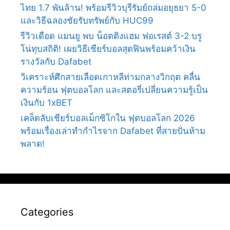
ไทย 1.7 พันล้าน! พร้อมรีวิวบุรีรัมย์ถล่มอยุธยา 5-0
และวิธีฉลองชัยรับทรัพย์กับ HUC99
รีวิวเดือด แมนยู พบ น็อตติงแฮม ฟอเรสต์ 3-2 บรู
โน่ทุบสถิติ! เผยวิธีเชียร์บอลสุดฟินพร้อมคว้าเงิน
รางวัลกับ Dafabet
วิเคราะห์ศึกสายเลือดเกาหลีท่ามกลางวิกฤต คลื่น
ความร้อน ฟุตบอลโลก และสตอรี่เปลี่ยนความรู้เป็น
เงินกับ 1xBET
เคล็ดลับเชียร์บอลเม็กซิโกใน ฟุตบอลโลก 2026
พร้อมเรื่องเล่าทำกำไรจาก Dafabet ที่สายปั่นห้าม
พลาด!
Categories