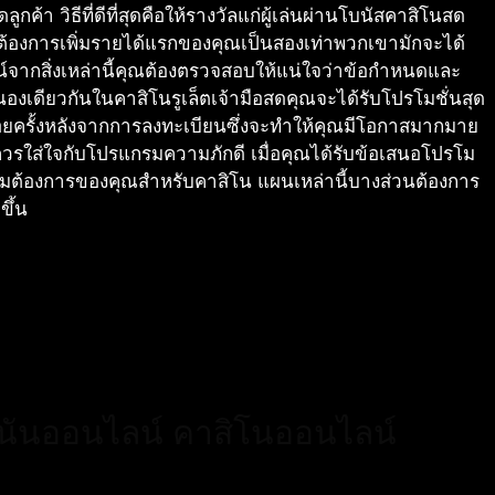
ลูกค้า วิธีที่ดีที่สุดคือให้รางวัลแก่ผู้เล่นผ่านโบนัสคาสิโนสด
ต้องการเพิ่มรายได้แรกของคุณเป็นสองเท่าพวกเขามักจะได้
ากสิ่งเหล่านี้คุณต้องตรวจสอบให้แน่ใจว่าข้อกำหนดและ
นองเดียวกันในคาสิโนรูเล็ตเจ้ามือสดคุณจะได้รับโปรโมชั่นสุด
้อยครั้งหลังจากการลงทะเบียนซึ่งจะทำให้คุณมีโอกาสมากมาย
วรใส่ใจกับโปรแกรมความภักดี เมื่อคุณได้รับข้อเสนอโปรโม
ต้องการของคุณสำหรับคาสิโน แผนเหล่านี้บางส่วนต้องการ
ขึ้น
กับพนันออนไลน์ คาสิโนออนไลน์