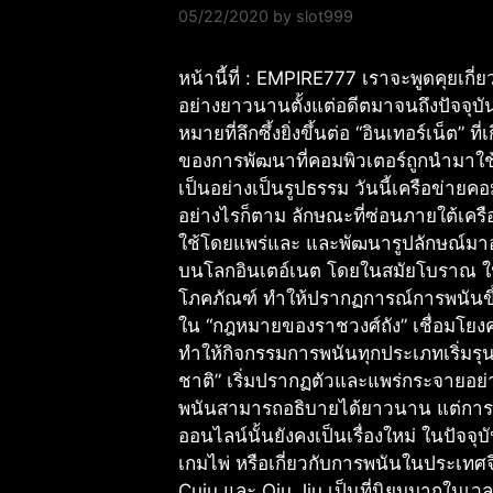
05/22/2020
by
slot999
หน้านี้ที่ : EMPIRE777 เราจะพูดคุยเกี่ย
อย่างยาวนานตั้งแต่อดีตมาจนถึงปัจจุ
หมายที่ลึกซึ้งยิ่งขึ้นต่อ “อินเทอร์เน็ต
ของการพัฒนาที่คอมพิวเตอร์ถูกนำมาใช้คู่ก
เป็นอย่างเป็นรูปธรรม วันนี้เครือข่ายคอ
อย่างไรก็ตาม ลักษณะที่ซ่อนภายใต้เค
ใช้โดยแพร่และ และพัฒนารูปลักษณ์มาอย่
บนโลกอินเตอ์เนต โดยในสมัยโบราณ ใน
โภคภัณฑ์ ทำให้ปรากฏการณ์การพนันขึ้น
ใน “กฎหมายของราชวงศ์ถัง” เชื่อมโยงค
ทำให้กิจกรรมการพนันทุกประเภทเริ่มรุน
ชาติ” เริ่มปรากฏตัวและแพร่กระจายอย
พนันสามารถอธิบายได้ยาวนาน แต่การใช้
ออนไลน์นั้นยังคงเป็นเรื่องใหม่ ในปัจจ
เกมไพ่ หรือเกี่ยวกับการพนันในประเทศจ
Cuju และ Qiu Jiu เป็นที่นิยมมากในเวลานั