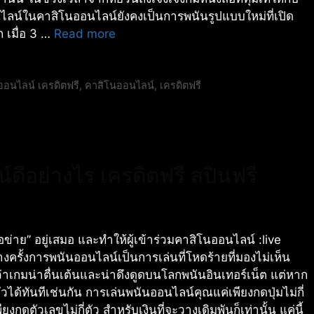
ไลน์ในคาสิโนออนไลน์ยังคงเป็นการพนันรูปแบบใหม่ที่เปิด
 เมื่อ 3 …
Read more
นออนไลน์ เครดิตฟรี
,
คาสิโนออนไลน์
,
เครดิตฟรี
ดีอย่างไร เครดิตฟรี สปินฟรี
อข่าย” อยู่เสมอ และทำให้ผู้เข้าร่วมคาสิโนออนไลน์ :live
รั้งการพนันออนไลน์เป็นการเล่นที่โหดร้ายที่มองไม่เห็น
่าเกมน่าตื่นเต้นและน่าดึงดูดบนโลกพนันอินเทอร์เน็ต แต่หาก
วได้ทันทีเช่นกัน การเล่นพนันออนไลน์คุณแค่เพียงกดปุ่มไม่กี่
งกดตัวเลขไม่กี่ตัว สำหรับเงินที่จะวางเดิมพันก็เท่านั้น แค่นี้