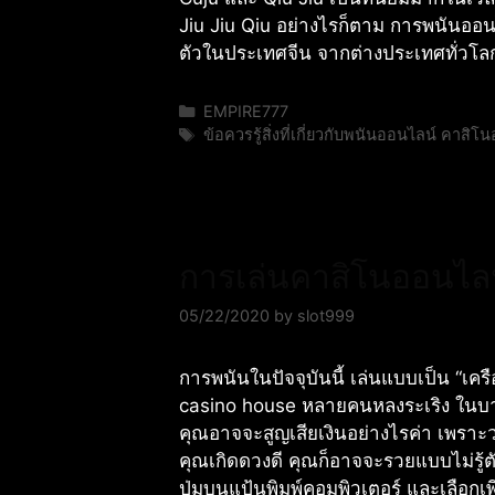
Jiu Jiu Qiu อย่างไรก็ตาม การพนันออน
ตัวในประเทศจีน จากต่างประเทศทั่วโลก
Categories
EMPIRE777
Tags
ข้อควรรู้สิ่งที่เกี่ยวกับพนันออนไลน์ คาสิโ
การเล่นคาสิโนออนไลน์
05/22/2020
by
slot999
การพนันในปัจจุบันนี้ เล่นแบบเป็น “เครื
casino house หลายคนหลงระเริง ในบางค
คุณอาจจะสูญเสียเงินอย่างไรค่า เพราะว
คุณเกิดดวงดี คุณก็อาจจะรวยแบบไม่รู้ตั
ปุ่มบนแป้นพิมพ์คอมพิวเตอร์ และเลือกเพีย