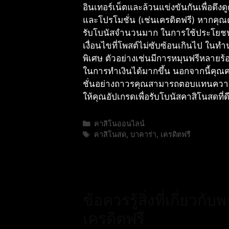
อินเทอร์เน็ตและล้วนแข่งขันกันเพื่อดึงดูด
และโปรโมชั่น (เช่นเครดิตฟรี) หากคุณ
รับโบนัสจำนวนมาก ในการใช้ประโยชน์จ
เงื่อนไขที่โพสต์ไม่ซับซ้อนเกินไป ในทำ
พิเศษ ตัวอย่างเช่นมีการหมุนฟรีหลายร
ในการทำเงินได้มากขึ้น นอกจากนี้คุณค
ชั่นอย่างถาวรคุณสามารถตอบแทนความ
ให้คุณอัปเกรดเพื่อรับโบนัสคาสิโนสดที่ดี
Categories
คาสิโนออนไลน์
Tags
คาสิโนสด
,
บาคาร่า
,
เครดิตฟรี
ข้อควรรู้สิ่งที่เกี่ยว
เครดิตฟรี