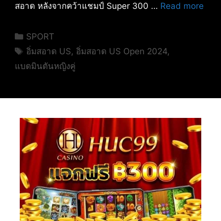
สอาด หลังจากคว้าแชมป์ Super 300 …
Read more
Categories
SPORT
Tags
อิ่มสอาด US
,
อิ่มสอาด US Open 2024
,
แบดมินตันหญิงคู่