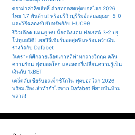
ดราม่าค่าลิขสิทธิ์ ถ่ายทอดสดฟุตบอลโลก 2026
ไทย 1.7 พันล้าน! พร้อมรีวิวบุรีรัมย์ถล่มอยุธยา 5-0
และวิธีฉลองชัยรับทรัพย์กับ HUC99
รีวิวเดือด แมนยู พบ น็อตติงแฮม ฟอเรสต์ 3-2 บรู
โน่ทุบสถิติ! เผยวิธีเชียร์บอลสุดฟินพร้อมคว้าเงิน
รางวัลกับ Dafabet
วิเคราะห์ศึกสายเลือดเกาหลีท่ามกลางวิกฤต คลื่น
ความร้อน ฟุตบอลโลก และสตอรี่เปลี่ยนความรู้เป็น
เงินกับ 1xBET
เคล็ดลับเชียร์บอลเม็กซิโกใน ฟุตบอลโลก 2026
พร้อมเรื่องเล่าทำกำไรจาก Dafabet ที่สายปั่นห้าม
พลาด!