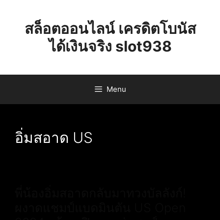
Skip
to
สล็อตออนไลน์ เครดิตโบนัส
content
ได้เงินจริง slot938
Menu
อิ่มสอาด US
พี่น้องอิ่มสอาดกลับมาทวงบัลลังก์!
ผงาดแชมป์แบดมินตัน US Open