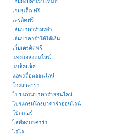
เกมยิงปลาเว็บไหนดี
เกมรูเล็ต ฟรี
เครดิตฟรี
เล่นบาคาร่าสรอำ
เล่นบาคาร่าให้ได้เงิน
เว็บเครดิตฟรี
แทงบอลออนไลน์
แบล็คแจ็ค
แอพสล็อตออนไลน์
โกงบาคาร่า
โปรแกรมบาคาร่าออนไลน์
โปรแกรมโกงบาคาร่าออนไลน์
โป๊กเกอร์
ไลฟ์สดบาคาร่า
ไฮโล