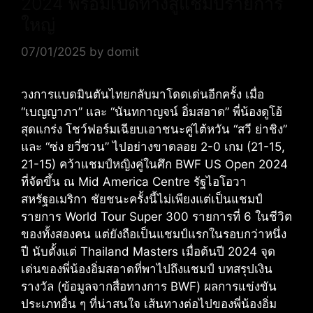
2024 พร้อมเปิดทางสู่แชมป์รายการ
ใหญ่
07/01/2025
by
domit
วงการแบดมินตันไทยกลับมาโดดเด่นอีกครั้ง เมื่อ
“เบญญาภา” และ “นันทกาญจน์ อิ่มสอาด” พี่น้องดูโอ้
สุดแกร่ง โชว์ฟอร์มเฉียบเอาชนะคู่ไต้หวัน “สวี ย่าชิง”
และ “ซ่ง ยวี่ซวน” ไปอย่างขาดลอย 2-0 เกม (21-15,
21-15) คว้าแชมป์หญิงคู่ในศึก BWF US Open 2024
ที่จัดขึ้น ณ Mid America Centre รัฐไอโอวา
สหรัฐอเมริกา ชัยชนะครั้งนี้ไม่เพียงแต่เป็นแชมป์
รายการ World Tour Super 300 รายการที่ 6 ในชีวิต
ของทั้งสองคน แต่ยังถือเป็นแชมป์แรกในรอบกว่าหนึ่ง
ปี นับตั้งแต่ Thailand Masters เมื่อต้นปี 2024 จุด
เด่นของพี่น้องอิ่มสอาดที่พาไปถึงแชมป์ บทสรุปเงิน
รางวัล (ข้อมูลจากสื่อทางการ BWF) ผลการแข่งขัน
ประเภทอื่น ๆ ที่น่าสนใจ เส้นทางต่อไปของพี่น้องอิ่ม