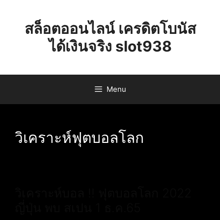
Skip
to
สล็อตออนไลน์ เครดิตโบนัส
content
ได้เงินจริง slot938
Menu
วิเคราะห์ฟุตบอลโลก
วิเคราะห์บอล !! ฟุตบอลโลก 2022
ญี่ปุ่น พบ สเปน 1 ธ.ค.65