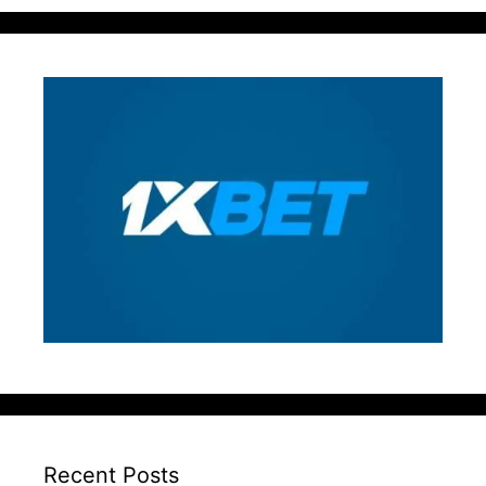
Recent Posts