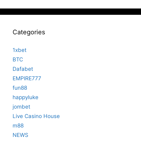
Categories
1xbet
BTC
Dafabet
EMPIRE777
fun88
happyluke
jombet
Live Casino House
m88
NEWS