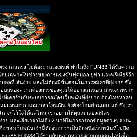
ตรง เล่นตรง ไม่ต้องผ่านเอเย่นต์ ทำไมถึง FUN88 ได้รับความ
ดยเฉพาะในช่วงของการแข่งขันฟุตบอล ยูฟ่า และพรีเมียร์ลีก
ลที่เล่นง่าย และไม่ต้องมีขั้นตอนในการสมัครที่ยุ่งยาก ซึ่ง
ถตอบสนองความต้องการของคุณได้อย่างแน่นอน ส่วนจะเพราะ
ึ่งที่เคยชินกับระบบการสมัครเว็บพนันที่ยุ่งยาก ต้องโทรหาคน
์เนมแสนยาก แถมเวลาโอนเงิน ยังต้องโอนผ่านเอเย่นต์ ซึ่งเรา
านั้น จะไว้ใจได้แค่ไหน เราอยากให้คุณมาลองสมัคร
ย และเสียเวลาไม่ถึง 2 นาทีในการกรอกข้อมูลต่างๆ ลงใน
อของเว็บพนันเจ้านี้ต้องบอกว่าเป็นอีกหนึ่งเว็บพนันที่ไม่ปิด
 Fun88 FUN88 ได้ร่วมกับหลากหลายค่ายเกมออนไลน์เพื่อ