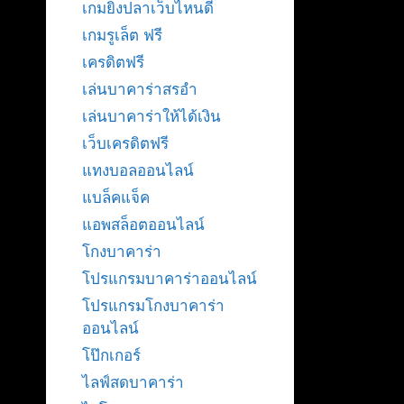
เกมยิงปลาเว็บไหนดี
เกมรูเล็ต ฟรี
เครดิตฟรี
เล่นบาคาร่าสรอำ
เล่นบาคาร่าให้ได้เงิน
เว็บเครดิตฟรี
แทงบอลออนไลน์
แบล็คแจ็ค
แอพสล็อตออนไลน์
โกงบาคาร่า
โปรแกรมบาคาร่าออนไลน์
โปรแกรมโกงบาคาร่า
ออนไลน์
โป๊กเกอร์
ไลฟ์สดบาคาร่า