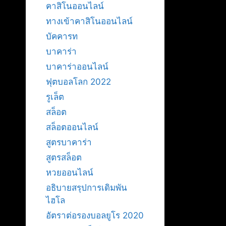
คาสิโนออนไลน์
ทางเข้าคาสิโนออนไลน์
บัคคารท
บาคาร่า
บาคาร่าออนไลน์
ฟุตบอลโลก 2022
รูเล็ต
สล็อต
สล็อตออนไลน์
สูตรบาคาร่า
สูตรสล็อต
หวยออนไลน์
อธิบายสรุปการเดิมพัน
ไฮโล
อัตราต่อรองบอลยูโร 2020