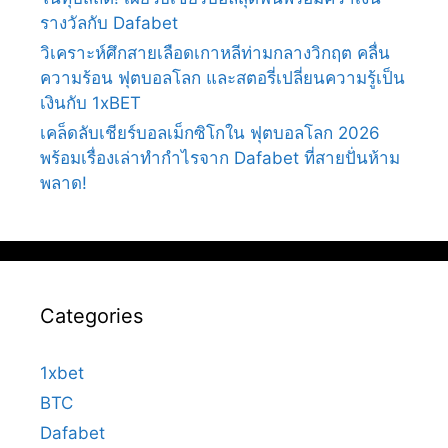
รางวัลกับ Dafabet
วิเคราะห์ศึกสายเลือดเกาหลีท่ามกลางวิกฤต คลื่น
ความร้อน ฟุตบอลโลก และสตอรี่เปลี่ยนความรู้เป็น
เงินกับ 1xBET
เคล็ดลับเชียร์บอลเม็กซิโกใน ฟุตบอลโลก 2026
พร้อมเรื่องเล่าทำกำไรจาก Dafabet ที่สายปั่นห้าม
พลาด!
Categories
1xbet
BTC
Dafabet