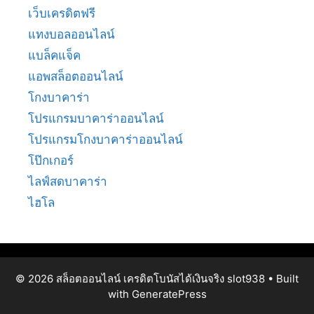
เว็บเครดิตฟรี
แทงบอลออนไลน์
แบล็คแจ็ค
แอพสล็อตออนไลน์
โกงบาคาร่า
โปรแกรมบาคาร่าออนไลน์
โปรแกรมโกงบาคาร่าออนไลน์
โป๊กเกอร์
ไลฟ์สดบาคาร่า
ไฮโล
© 2026 สล็อตออนไลน์ เครดิตโบนัสได้เงินจริง slot938
• Built
with
GeneratePress