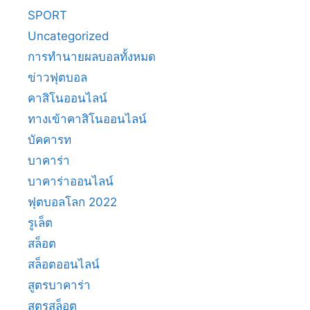
SPORT
Uncategorized
การทำนายผลบอลทั้งหมด
ข่าวฟุตบอล
คาสิโนออนไลน์
ทางเข้าคาสิโนออนไลน์
บัคคารท
บาคาร่า
บาคาร่าออนไลน์
ฟุตบอลโลก 2022
รูเล็ต
สล็อต
สล็อตออนไลน์
สูตรบาคาร่า
สูตรสล็อต