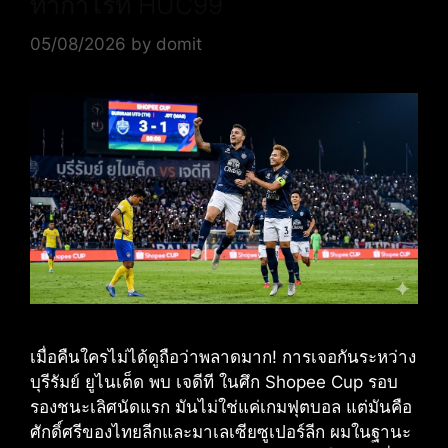
ทำกำไรที่ HUC99
05/08/2026
by
domit
เมื่อคืนใครไม่ได้ดูถือว่าพลาดมาก! การเจอกันระหว่าง
บุรีรัมย์ ยูไนเต็ด พบ เจดีที ในศึก Shopee Cup รอบ
รองชนะเลิศนัดแรก มันไม่ใช่แค่เกมฟุตบอล แต่มันคือ
ศักดิ์ศรีของไทยลีกและมาเลเซียซูเปอร์ลีก ผมในฐานะ