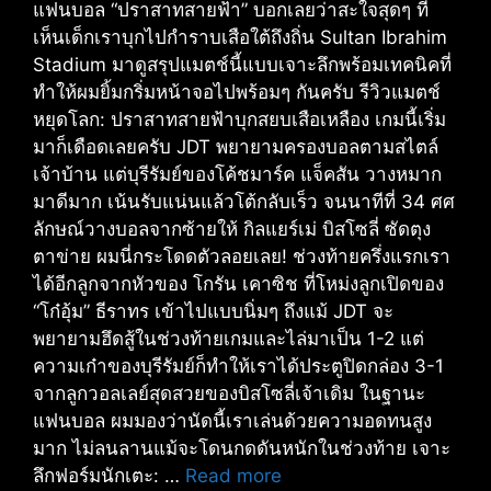
แฟนบอล “ปราสาทสายฟ้า” บอกเลยว่าสะใจสุดๆ ที่
เห็นเด็กเราบุกไปกำราบเสือใต้ถึงถิ่น Sultan Ibrahim
Stadium มาดูสรุปแมตช์นี้แบบเจาะลึกพร้อมเทคนิคที่
ทำให้ผมยิ้มกริ่มหน้าจอไปพร้อมๆ กันครับ รีวิวแมตช์
หยุดโลก: ปราสาทสายฟ้าบุกสยบเสือเหลือง เกมนี้เริ่ม
มาก็เดือดเลยครับ JDT พยายามครองบอลตามสไตล์
เจ้าบ้าน แต่บุรีรัมย์ของโค้ชมาร์ค แจ็คสัน วางหมาก
มาดีมาก เน้นรับแน่นแล้วโต้กลับเร็ว จนนาทีที่ 34 ศศ
ลักษณ์วางบอลจากซ้ายให้ กิลแยร์เม่ บิสโซลี่ ซัดตุง
ตาข่าย ผมนี่กระโดดตัวลอยเลย! ช่วงท้ายครึ่งแรกเรา
ได้อีกลูกจากหัวของ โกรัน เคาซิช ที่โหม่งลูกเปิดของ
“โก๋อุ้ม” ธีราทร เข้าไปแบบนิ่มๆ ถึงแม้ JDT จะ
พยายามฮึดสู้ในช่วงท้ายเกมและไล่มาเป็น 1-2 แต่
ความเก๋าของบุรีรัมย์ก็ทำให้เราได้ประตูปิดกล่อง 3-1
จากลูกวอลเลย์สุดสวยของบิสโซลี่เจ้าเดิม ในฐานะ
แฟนบอล ผมมองว่านัดนี้เราเล่นด้วยความอดทนสูง
มาก ไม่ลนลานแม้จะโดนกดดันหนักในช่วงท้าย เจาะ
ลึกฟอร์มนักเตะ: …
Read more