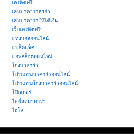
เครดิตฟรี
เล่นบาคาร่าสรอำ
เล่นบาคาร่าให้ได้เงิน
เว็บเครดิตฟรี
แทงบอลออนไลน์
แบล็คแจ็ค
แอพสล็อตออนไลน์
โกงบาคาร่า
โปรแกรมบาคาร่าออนไลน์
โปรแกรมโกงบาคาร่าออนไลน์
โป๊กเกอร์
ไลฟ์สดบาคาร่า
ไฮโล