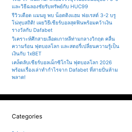
และวิธีฉลองชัยรับทรัพย์กับ HUC99
รีวิวเดือด แมนยู พบ น็อตติงแฮม ฟอเรสต์ 3-2 บรู
โน่ทุบสถิติ! เผยวิธีเชียร์บอลสุดฟินพร้อมคว้าเงิน
รางวัลกับ Dafabet
วิเคราะห์ศึกสายเลือดเกาหลีท่ามกลางวิกฤต คลื่น
ความร้อน ฟุตบอลโลก และสตอรี่เปลี่ยนความรู้เป็น
เงินกับ 1xBET
เคล็ดลับเชียร์บอลเม็กซิโกใน ฟุตบอลโลก 2026
พร้อมเรื่องเล่าทำกำไรจาก Dafabet ที่สายปั่นห้าม
พลาด!
Categories