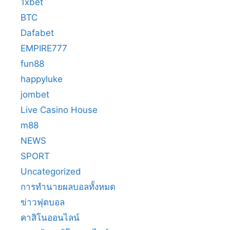
1xbet
BTC
Dafabet
EMPIRE777
fun88
happyluke
jombet
Live Casino House
m88
NEWS
SPORT
Uncategorized
การทำนายผลบอลทั้งหมด
ข่าวฟุตบอล
คาสิโนออนไลน์