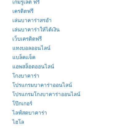
เกมรูเล็ต ฟรี
เครดิตฟรี
เล่นบาคาร่าสรอำ
เล่นบาคาร่าให้ได้เงิน
เว็บเครดิตฟรี
แทงบอลออนไลน์
แบล็คแจ็ค
แอพสล็อตออนไลน์
โกงบาคาร่า
โปรแกรมบาคาร่าออนไลน์
โปรแกรมโกงบาคาร่าออนไลน์
โป๊กเกอร์
ไลฟ์สดบาคาร่า
ไฮโล