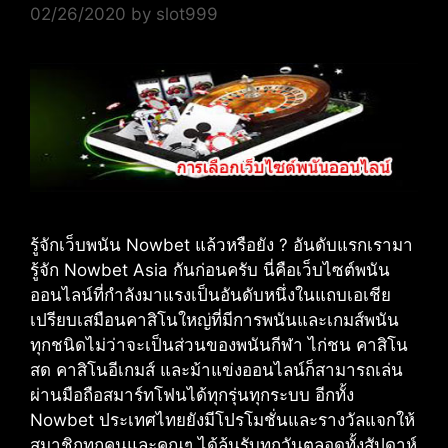
02/26/2020
by
slot999
รู้จักเว็บพนัน Nowbet แล้วหรือยัง ? อันดับแรกเรามา
รู้จัก Nowbet Asia กันก่อนครับ นี่คือเว็บไซต์พนัน
ออนไลน์ที่กำลังมาแรงเป็นอันดับหนึ่งในแถบเอเชีย
เปรียบเสมือนคาสิโนใหญ่ที่มีการพนันและเกมส์พนัน
ทุกชนิดไม่ว่าจะเป็นส่วนของพนันกีฬา ไก่ชน คาสิโน
สด คาสิโนอีเกมส์ และม้าแข่งออนไลน์ก็สามารถเล่น
ผ่านมือถือสมาร์ทโฟนได้ทุกรุ่นทุกระบบ อีกทั้ง
Nowbet ประเทศไทยยังมีโปรโมชั่นและรางวัลแจกให้
สมาชิกทุกคนและคุณๆ ได้ลุ้นรับทุกวันตลอดทั้งสัปดาห์