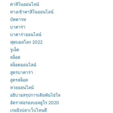
คาสิโนออนไลน์
ทางเข้าคาสิโนออนไลน์
บัคคารท
บาคาร่า
บาคาร่าออนไลน์
ฟุตบอลโลก 2022
รูเล็ต
สล็อต
สล็อตออนไลน์
สูตรบาคาร่า
สูตรสล็อต
หวยออนไลน์
อธิบายสรุปการเดิมพันไฮโล
อัตราต่อรองบอลยูโร 2020
เกมยิงปลาเว็บไหนดี