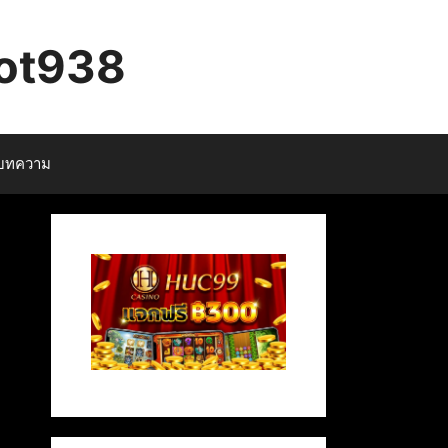
slot938
บทความ