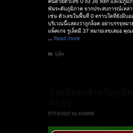
คั่นด้วยตัวเลข 0 ถึง 36 หลัก และมีภู
พันระดับภูมิภาค จากประสบการณ์เหล่านี้
เช่น ตัวเลขในพื้นที่ 0 ตราบใดที่ยังมีบอ
บริเวณนี้แสดงว่าถูกล็อค อย่าบรรจุหมาย
แพ็คเกจ รูเล็ตมี 37 หมายเลขเสมอ คุณ
…
Read more
Categories
รูเล็ต
3 เคล็ดลับสำหรับรูเล็
สำเร็จ
07/13/2021
by
slot999