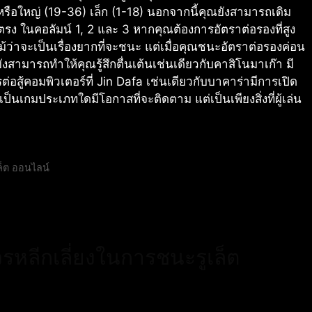
่หรือใหญ่ (19-36) เล็ก (1-18) นอกจากนี้คุณยังสามารถเดิม
รง ในคอลัมน์ 1, 2 และ 3 หากคุณต้องการอัตราต่อรองที่สูง
้ว่าจะเป็นเรื่องยากที่จะชนะ แต่เมื่อคุณชนะอัตราต่อรองค่อน
งสามารถทำให้คุณรู้สึกตื่นเต้นเช่นเดียวกับคาสิโนมาเก๊า มี
อสู้คอมพิวเตอร์ที่ Jin Dafa เช่นเดียวกับบาคาร่ามีการเปิด
เป็นเกมประเภทใดมีโอกาสที่จะติดตาม แต่เป็นเพียงสิ่งที่ผู้เล่น
เล็ต ออนไลน์
วรหลีกเลี่ยงในการชนะรูเล็ต