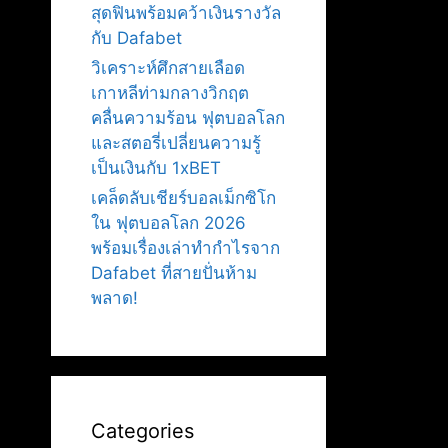
สุดฟินพร้อมคว้าเงินรางวัล
กับ Dafabet
วิเคราะห์ศึกสายเลือด
เกาหลีท่ามกลางวิกฤต
คลื่นความร้อน ฟุตบอลโลก
และสตอรี่เปลี่ยนความรู้
เป็นเงินกับ 1xBET
เคล็ดลับเชียร์บอลเม็กซิโก
ใน ฟุตบอลโลก 2026
พร้อมเรื่องเล่าทำกำไรจาก
Dafabet ที่สายปั่นห้าม
พลาด!
Categories