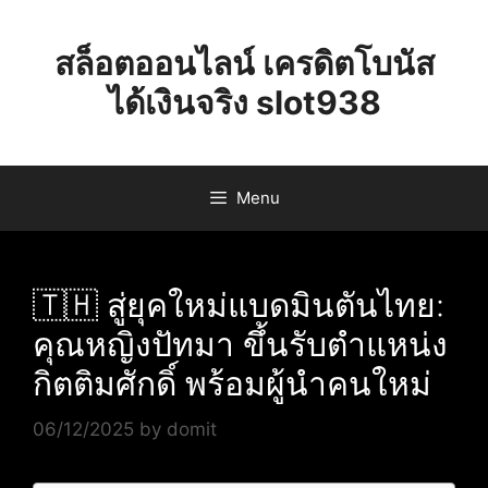
Skip
to
สล็อตออนไลน์ เครดิตโบนัส
content
ได้เงินจริง slot938
Menu
🇹🇭 สู่ยุคใหม่แบดมินตันไทย:
คุณหญิงปัทมา ขึ้นรับตำแหน่ง
กิตติมศักดิ์ พร้อมผู้นำคนใหม่
06/12/2025
by
domit