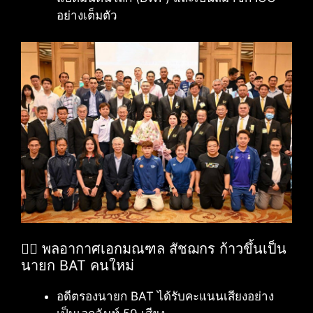
อย่างเต็มตัว
👨‍✈️ พลอากาศเอกมณฑล สัชฌกร ก้าวขึ้นเป็น
นายก BAT คนใหม่
อดีตรองนายก BAT ได้รับคะแนนเสียงอย่าง