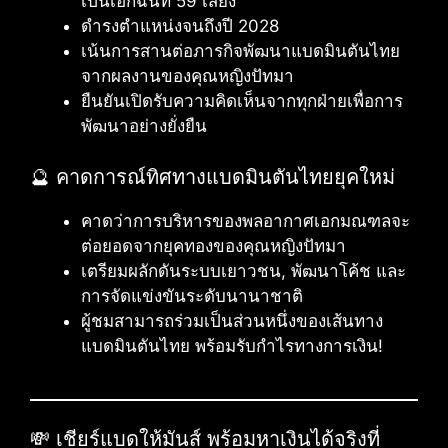
เป็นเอกฉันท์ 59 เสียง
ดำรงตำแหน่งจนถึงปี 2028
เน้นการสานต่อภารกิจพัฒนาแบดมินตันไทย
จากผลงานของคุณหญิงปัทมา
ยืนยันเปิดรับความคิดเห็นจากทุกฝ่ายเพื่อการ
พัฒนาอย่างยั่งยืน
🔮 คาดการณ์ทิศทางแบดมินตันไทยยุคใหม่
คาดว่าการบริหารของพลอากาศเอกมณฑลจะ
ต่อยอดจากยุคทองของคุณหญิงปัทมา
เตรียมผลักดันระบบเยาวชน, พัฒนาโค้ช และ
การจัดแข่งขันระดับนานาชาติ
ผู้ชมสามารถร่วมเป็นส่วนหนึ่งของเส้นทาง
แบดมินตันไทย พร้อมรับกำไรทางการเงิน!
💸 เชียร์แบดให้มันส์ พร้อมหาเงินได้จริงที่