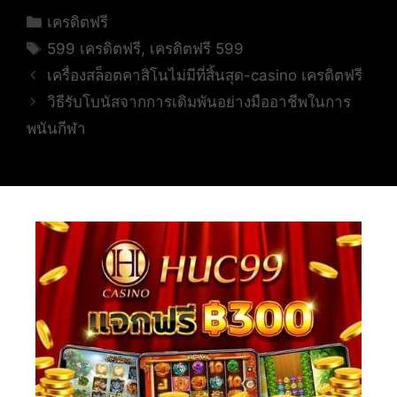
Categories
เครดิตฟรี
Tags
599 เครดิตฟรี
,
เครดิตฟรี 599
เครื่องสล็อตคาสิโนไม่มีที่สิ้นสุด-casino เครดิตฟรี
วิธีรับโบนัสจากการเดิมพันอย่างมืออาชีพในการ
พนันกีฬา