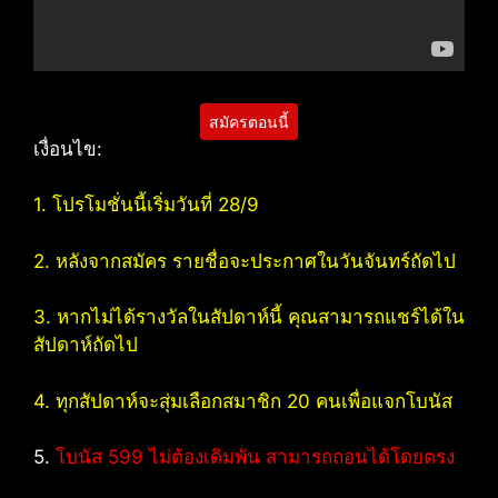
สมัครตอนนี้
เงื่อนไข:
1. โปรโมชั่นนี้เริ่มวันที่ 28/9
2. หลังจากสมัคร รายชื่อจะประกาศในวันจันทร์ถัดไป
3. หากไม่ได้รางวัลในสัปดาห์นี้ คุณสามารถแชร์ได้ใน
สัปดาห์ถัดไป
4. ทุกสัปดาห์จะสุ่มเลือกสมาชิก 20 คนเพื่อแจกโบนัส
5.
โบนัส 599 ไม่ต้องเดิมพัน สามารถถอนได้โดยตรง