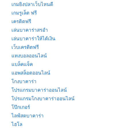
เกมยิงปลาเว็บไหนดี
เกมรูเล็ต ฟรี
เครดิตฟรี
เล่นบาคาร่าสรอำ
เล่นบาคาร่าให้ได้เงิน
เว็บเครดิตฟรี
แทงบอลออนไลน์
แบล็คแจ็ค
แอพสล็อตออนไลน์
โกงบาคาร่า
โปรแกรมบาคาร่าออนไลน์
โปรแกรมโกงบาคาร่าออนไลน์
โป๊กเกอร์
ไลฟ์สดบาคาร่า
ไฮโล