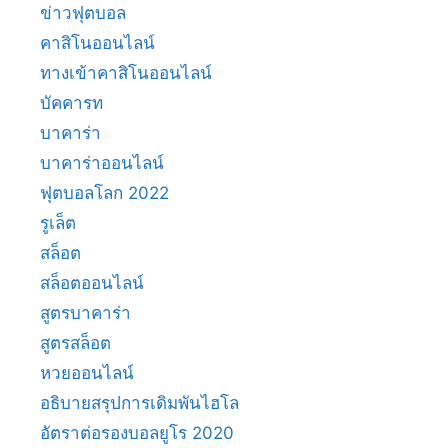
ข่าวฟุตบอล
คาสิโนออนไลน์
ทางเข้าคาสิโนออนไลน์
บัคคารท
บาคาร่า
บาคาร่าออนไลน์
ฟุตบอลโลก 2022
รูเล็ต
สล็อต
สล็อตออนไลน์
สูตรบาคาร่า
สูตรสล็อต
หวยออนไลน์
อธิบายสรุปการเดิมพันไฮโล
อัตราต่อรองบอลยูโร 2020