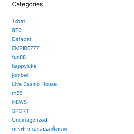
Categories
1xbet
BTC
Dafabet
EMPIRE777
fun88
happyluke
jombet
Live Casino House
m88
NEWS
SPORT
Uncategorized
การทำนายผลบอลทั้งหมด