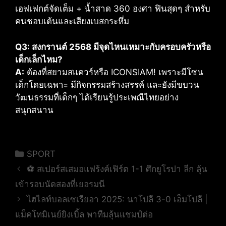
เอฟเฟกต์จัดเต็ม + น้ำสาด 360 องศา ฟินสุดๆ สำหรับ
คนชอบเต้นและเสียงเบสกระหึ่ม
Q3: สงกรานต์ 2568 มีจุดไหนเหมาะกับครอบครัวหรือ
เด็กเล็กไหม?
A:
ต้องที่สยามสแควร์หรือ ICONSIAM! เพราะมีโซน
เด็กโดยเฉพาะ มีกิจกรรมสร้างสรรค์ และยังมีขบวน
วัฒนธรรมที่เด็กๆ ได้เรียนรู้ประเพณีไทยอย่าง
สนุกสนาน
Categories
SPORT
⚽ สเปอร์สเสมอแฟร้งค์เฟิร์ต 1-1 ศึกยูโรปา ลีก ลุ้น
เข้ารอบนัดสองที่เยอรมนี
ไฮไลท์บอลเซเรียอา 2025: นาโปลี 3-0 เอ็มโปลี |
แม็คโทมิเนย์ยิงเบิ้ล พาทีมลุ้นแชมป์ต่อ