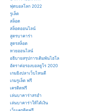
ฟุตบอลโลก 2022
รูเล็ต
สล็อต
สล็อตออนไลน์
สูตรบาคาร่า
สูตรสล็อต
หวยออนไลน์
อธิบายสรุปการเดิมพันไฮโล
อัตราต่อรองบอลยูโร 2020
เกมยิงปลาเว็บไหนดี
เกมรูเล็ต ฟรี
เครดิตฟรี
เล่นบาคาร่าสรอำ
เล่นบาคาร่าให้ได้เงิน
เว็บเครดิตฟรี