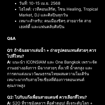
วันที่: 10-15 เม.ย. 2568
ไฮไลต์: เวทีคอนเสิร์ต, โซน Healing, Tropical
Market, DJ และศิลปินทุกวัน
เหมาะสำหรับ: คนเมืองชิคๆ สายอาร์ต สาย
เฮลท์ตี้ และแฟนคลับศิลปิน
Q&A
Q1: ถ้าฉันอยากเล่นน้ำ + ถ่ายรูปคอนเทนต์สวยๆ ควร
ไปที่ไหน?
A:
แนะนำ ICONSIAM และ One Bangkok เพราะจัด
งานอย่างอลังการ มีฉากสวยๆ ทั้งเวที น้ำตกสูง และ
การตกแต่งแนววัฒนธรรมไทยผสมความโมเดิร์น
เหมาะมากกับสายโซเชียลที่ต้องการคอนเทนต์
คุณภาพสูง
Q2: ไปกับแก๊งเพื่อนสายแดนซ์ ควรเลือกที่ไหน?
A:
S2O ที่ราชมังคลาฯ คือคำตอบ! ดีเจระดับโลก +