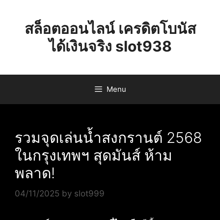
Skip
to
สล็อตออนไลน์ เครดิตโบนัส
content
ได้เงินจริง slot938
Menu
รวมจุดเล่นน้ำสงกรานต์ 2568
ในกรุงเทพฯ สุดมันส์ ห้าม
พลาด!
04/11/2025
by
slot999