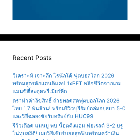
Recent Posts
วิเคราะห์ เจาะลึก โรนัลโด้ ฟุตบอลโลก 2026
พร้อมสูตรดักแฮนดิแคป 1xBET พลิกชีวิตจากเกม
แมนซิตี้สะดุดพรีเมียร์ลีก
ดราม่าค่าลิขสิทธิ์ ถ่ายทอดสดฟุตบอลโลก 2026
ไทย 1.7 พันล้าน! พร้อมรีวิวบุรีรัมย์ถล่มอยุธยา 5-0
และวิธีฉลองชัยรับทรัพย์กับ HUC99
รีวิวเดือด แมนยู พบ น็อตติงแฮม ฟอเรสต์ 3-2 บรู
โน่ทุบสถิติ! เผยวิธีเชียร์บอลสุดฟินพร้อมคว้าเงิน