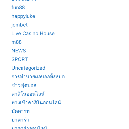
fun88
happyluke
jombet
Live Casino House
m88
NEWS
SPORT
Uncategorized
การทำนายผลบอลทั้งหมด
ข่าวฟุตบอล
คาสิโนออนไลน์
ทางเข้าคาสิโนออนไลน์
บัคคารท
บาคาร่า
บาคาร่าออนไลน์