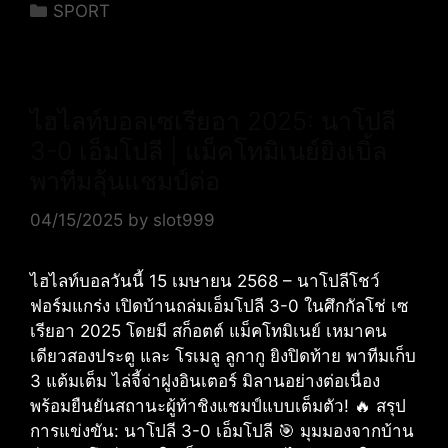
Categories
SPORT
ไฮไลท์บอลเซเรียอา 2025: นาโปลี
3-0 เอ็มโปลี | แม็คโทมิเนย์ยิงเบิ้ล
พาทีมลุ้นแชมป์ต่อ
04/15/2025
by
slot999
ไฮไลท์บอลวันนี้ 15 เมษายน 2568 – นาโปลีโชว์
ฟอร์มแกร่ง เปิดบ้านถล่มเอ็มโปลี 3-0 ในศึกกัลโช่ เซ
เรียอา 2025 โดยมี สก็อตต์ แม็คโทมิเนย์ เหมาคน
เดียวสองประตู และ โรเมลู ลูกากู ยิงปิดท้าย พาทีมเก็บ
3 แต้มเต็ม ไล่จี้จ่าฝูงอินเตอร์ มิลานอย่างต่อเนื่อง
พร้อมยืนยันสถานะผู้ท้าชิงแชมป์แบบเต็มตัว! 🔥 สรุป
การแข่งขัน: นาโปลี 3-0 เอ็มโปลี 🎯 มุมมองจากบ้าน