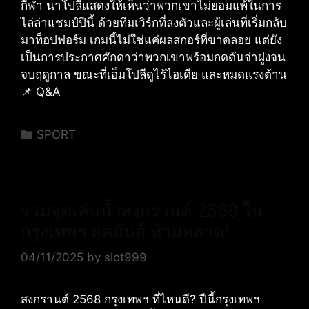
กีฬา นาโปลีแสดงให้เห็นว่าพวกเขาไม่ยอมแพ้ในการ
ไล่ล่าแชมป์ปีนี้ ด้วยทีมเวิร์กที่ลงตัวและผู้เล่นที่เริ่มกลับ
มาท็อปฟอร์ม เกมนี้ไม่ใช่แค่ผลสกอร์ที่ขาดลอย แต่ยัง
เป็นการประกาศศักดาว่าพวกเขาพร้อมกดดันจ่าฝูงจน
จบฤดูกาล ขณะที่เอ็มโปลีดูไร้ไอเดีย และหมดแรงต้าน
📌 Q&A
Categories
SPORT
รวมจุดเล่นน้ำสงกรานต์ 2568 ใน
กรุงเทพฯ สุดมันส์ ห้ามพลาด!
04/11/2025
by
slot999
สงกรานต์ 2568 กรุงเทพฯ ที่ไหนดี? ปีนี้กรุงเทพฯ