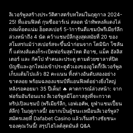
ลิเวอร์พูลสร้างประวัติศาสตร์บทใหม่ในฤดูกาล 2024-
25! ที่แอนฟิลด์ กุนซืออาร์เน่ สลอต นำทัพหงส์แดงไล่
ถล่มท็อตแน่ม ฮ็อตสเปอร์ 5-1การันตีแชมป์พรีเมียร์ลีก
ล่วงหน้าถึง 4 นัด คว้าแชมป์ลีกสูงสุดสมัยที่ 20 ของ
สโมสร!แม้ว่าสเปอร์สจะขึ้นนำก่อนจาก โดมินิก โซลัน
กี้ แต่หงส์แดงก็ระเบิดฟอร์มสุดโหด ดิอาซ, แม็ค อัลลิส
เตอร์ และ กัคโป ทำคนละประตู ตามด้วยซาลาห์ปิด
บัญชีและลูกโหม่งเข้าประตูตัวเองของอูโดกี้!ลิเวอร์พูล
เก็บแต้มไปแล้ว 82 คะแนน ทิ้งห่างอันดับสองอย่าง
ขาดลอย พร้อมฉลองแชมป์ที่แอนฟิลด์อย่างยิ่งใหญ่
หลังรอคอยมา 35 ปีเต็ม! 🔥 คาดการณ์ล่วงหน้า: จาก
ฟอร์มอันร้อนแรง ลิเวอร์พูลมีโอกาสสูงที่จะกวาด
ทริปเปิลแชมป์ (พรีเมียร์ลีก, เอฟเอคัพ, ยูฟ่าแชมเปี้ยน
ส์ลีก) ในฤดูกาลนี้! อยากเป็นผู้ชนะเหมือนลิเวอร์พูล?
สมัครเลยที่ Dafabet Casino แล้วเริ่มสร้างชัยชนะ
ของคุณวันนี้! สรุปไฮไลต์สุดมันส์ Q&A