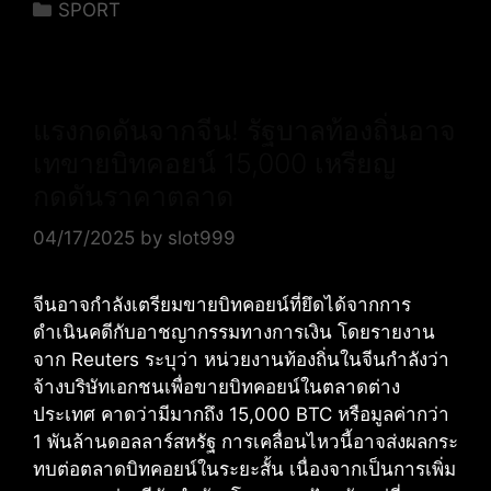
Categories
SPORT
แรงกดดันจากจีน! รัฐบาลท้องถิ่นอาจ
เทขายบิทคอยน์ 15,000 เหรียญ
กดดันราคาตลาด
04/17/2025
by
slot999
จีนอาจกำลังเตรียมขายบิทคอยน์ที่ยึดได้จากการ
ดำเนินคดีกับอาชญากรรมทางการเงิน โดยรายงาน
จาก Reuters ระบุว่า หน่วยงานท้องถิ่นในจีนกำลังว่า
จ้างบริษัทเอกชนเพื่อขายบิทคอยน์ในตลาดต่าง
ประเทศ คาดว่ามีมากถึง 15,000 BTC หรือมูลค่ากว่า
1 พันล้านดอลลาร์สหรัฐ การเคลื่อนไหวนี้อาจส่งผลกระ
ทบต่อตลาดบิทคอยน์ในระยะสั้น เนื่องจากเป็นการเพิ่ม