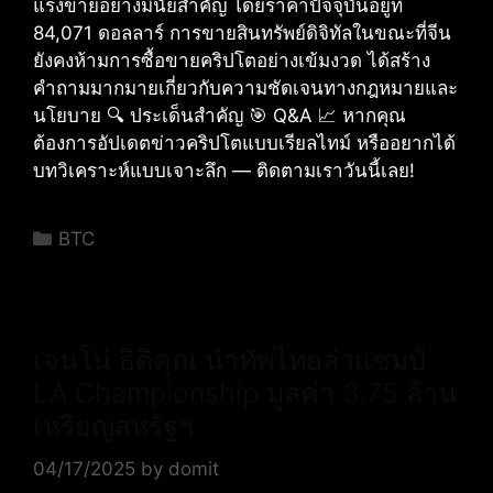
แรงขายอย่างมีนัยสำคัญ โดยราคาปัจจุบันอยู่ที่
84,071 ดอลลาร์ การขายสินทรัพย์ดิจิทัลในขณะที่จีน
ยังคงห้ามการซื้อขายคริปโตอย่างเข้มงวด ได้สร้าง
คำถามมากมายเกี่ยวกับความชัดเจนทางกฎหมายและ
นโยบาย 🔍 ประเด็นสำคัญ 🎯 Q&A 📈 หากคุณ
ต้องการอัปเดตข่าวคริปโตแบบเรียลไทม์ หรืออยากได้
บทวิเคราะห์แบบเจาะลึก — ติดตามเราวันนี้เลย!
Categories
BTC
เจนโน่ ธิติคุณ นำทัพไทยล่าแชมป์
LA Championship มูลค่า 3.75 ล้าน
เหรียญสหรัฐฯ
04/17/2025
by
domit