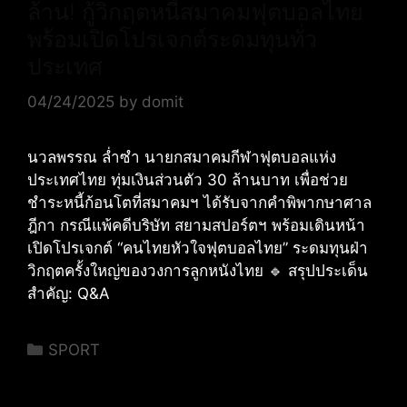
ล้าน! กู้วิกฤตหนี้สมาคมฟุตบอลไทย
พร้อมเปิดโปรเจกต์ระดมทุนทั่ว
ประเทศ
04/24/2025
by
domit
นวลพรรณ ล่ำซำ นายกสมาคมกีฬาฟุตบอลแห่ง
ประเทศไทย ทุ่มเงินส่วนตัว 30 ล้านบาท เพื่อช่วย
ชำระหนี้ก้อนโตที่สมาคมฯ ได้รับจากคำพิพากษาศาล
ฎีกา กรณีแพ้คดีบริษัท สยามสปอร์ตฯ พร้อมเดินหน้า
เปิดโปรเจกต์ “คนไทยหัวใจฟุตบอลไทย” ระดมทุนฝ่า
วิกฤตครั้งใหญ่ของวงการลูกหนังไทย 🔹 สรุปประเด็น
สำคัญ: Q&A
Categories
SPORT